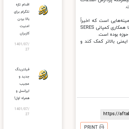
اقدام تازه
تلگرام برای
بالا بردن
ه‌هایی است که اخیراً
امنیت
هواوی تمرکز خاصی بر روی آن داشته است. تولید خودروی برقی و هوشمند با همکاری کمپانی SERES
کاربران
وزه بوده است.
منی بالاتر کمک کند و
1401/07/
27
فیلترینگ
جدید و
عجیب
ایرانسل و
همراه اول!
1401/07/
https://af
27
PRINT