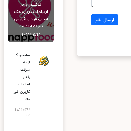
توضیح وزیر
ارتباطات درباره هک
اسنپ‌ فود و افزایش
ارسال نظر
تعرفه اینترنت
1402/10/10
سامسونگ
از به
سرقت
رفتن
اطلاعات
کاربران خبر
داد
1401/07/
27