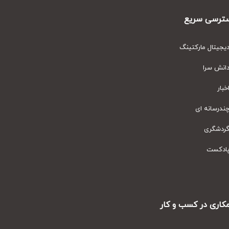
رسی سریع
یتال مارکتینگ
نش سرا
ار
رسانه ای
دشگری
دکست
ری در کسب و کار