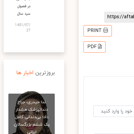
در فصول
سرد سال
https://af
1401/07/
PRINT
27
PDF
بروزترین
اخبار ها
ندا حیدری، جراح
دندانپزشک هشدار
داد؛ بی‌دندانی کامل
یک ششم بزرگسالان
ایرانی