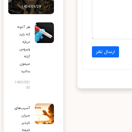
1404/09/29
هر آنچه
که باید
درباره
ویروس
ارسال نظر
آبله
میمون
بدانید
1403/05/
30
آسیب‌های
جبران
ناپذیر
اشعه