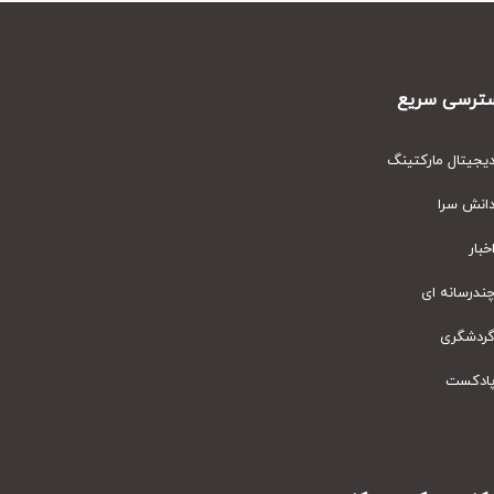
رسی سریع
یتال مارکتینگ
نش سرا
ار
رسانه ای
دشگری
دکست