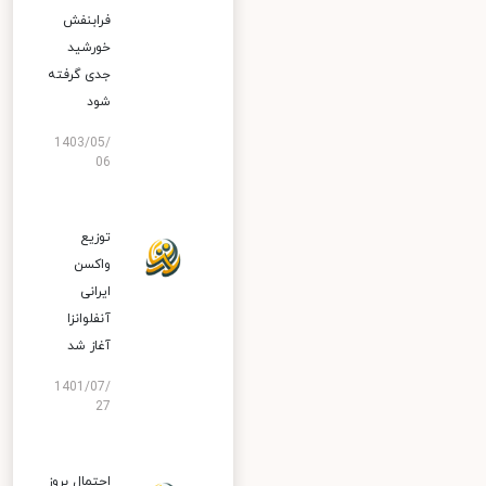
فرابنفش
خورشید
جدی گرفته
شود
1403/05/
06
توزیع
واکسن
ایرانی
آنفلوانزا
آغاز شد
1401/07/
27
احتمال بروز