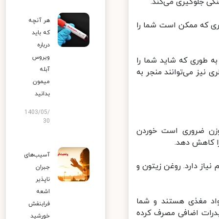
 جلوگیری می‌کند.
هر آنچه
ی که ممکن است شما را
که باید
درباره
ویروس
 طوری که شاید شما را
آبله
نیز می‌توانند منجر به
میمون
بدانید
1403/05/
30
زن ضروری است خوردن
 کاهش دهد.
آسیب‌های
یاز دارد. روغن زیتون و
جبران
ناپذیر
اشعه
اد مغذی هستند و شما
فرابنفش
یدرات اضافی مصرف کرده
خورشید