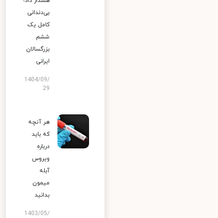
هشدار داد؛
بی‌دندانی
کامل یک
ششم
بزرگسالان
ایرانی
1404/09/
29
هر آنچه
که باید
درباره
ویروس
آبله
میمون
بدانید
1403/05/