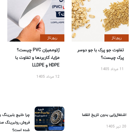
رپورتاژ
رپورتاژ
تفاوت جو پرک با جو دوسر
ژئوممبران PVC چیست؟
پرک چیست؟
مزایا، کاربردها و تفاوت با
HDPE و LLDPE
11 مرداد 1405
12 مرداد 1405
اشتغال‌زایی بدون تاریخ انقضا
چرا خلیج بلبرینگ ب
فروش رولبرینگ صن
20 تیر 1405
شده است؟