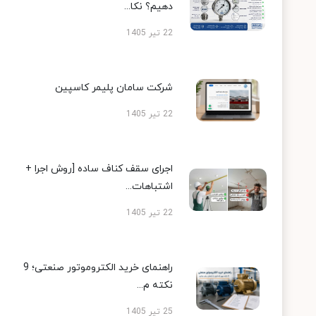
دهیم؟ نکا...
22 تیر 1405
شرکت سامان پلیمر کاسپین
22 تیر 1405
اجرای سقف کناف ساده [روش اجرا +
اشتباهات...
22 تیر 1405
راهنمای خرید الکتروموتور صنعتی؛ 9
نکته م...
25 تیر 1405