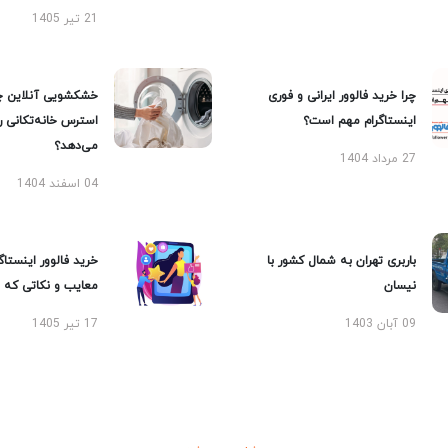
21 تیر 1405
چرا خرید فالوور ایرانی و فوری
خشکشویی آنلاین چ
اینستاگرام مهم است؟
استرس خانه‌تکانی 
می‌دهد؟
27 مرداد 1404
04 اسفند 1404
باربری تهران به شمال کشور با
خرید فالوور اینستاگر
نیسان
معایب و نکاتی که با
09 آبان 1403
17 تیر 1405