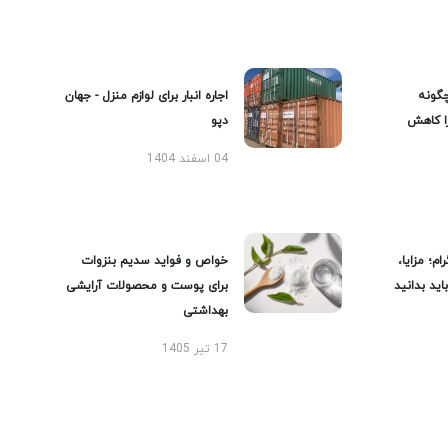
گونه
اجاره انبار برای لوازم منزل - جهان
را کاهش
دپو
04 اسفند 1404
ام؛ مزایا،
خواص و فواید سدیم بنزوات
ید بدانید
برای پوست و محصولات آرایشی
بهداشتی
17 تیر 1405