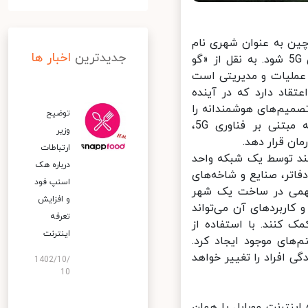
است که در این کنفرانس خبری، از شهر «شنژن» (Shenzhen) چین به عنوان شهری نام
جدیدترین
اخبار ها
برده شد که قرار است تبدیل به یک شهر کاملا هوشمند مبتنی بر فناوری 5G شود. به نقل از «گو
 عملیات و مدیریتی است
تقاد دارد که در آینده
یم‌های هوشمندانه‌ را
توضیح
داشته باشد. این سیستم می‌تواند با استفاده از ارتباطات هوشمندانه‌ مبتنی بر فناوری 5G،
وزیر
ان قرار دهد.
ارتباطات
د توسط یک شبکه‌ واحد
درباره هک
اتر، صنایع و شاخه‌های
اسنپ‌ فود
همی در ساخت یک شهر
و افزایش
ربردهای آن می‌تواند
تعرفه
کنند. با استفاده از
اینترنت
ای موجود ایجاد کرد.
ی افراد را تغییر خواهد
1402/10/
10
ر کلی چین یکی از پیشروترین کشورها در توسعه و استفاده از نسل ۵ اینترنت موبایل یا همان