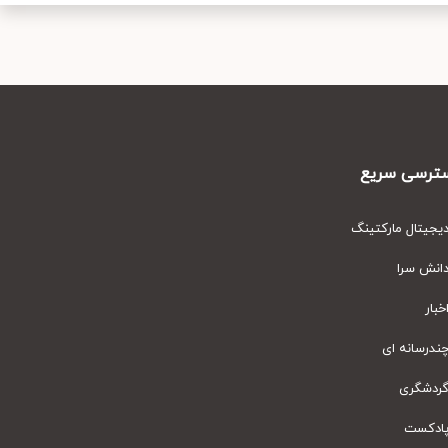
رسی سریع
یتال مارکتینگ
نش سرا
ار
رسانه ای
دشگری
دکست