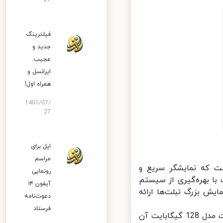
27
فیلترینگ
جدید و
عجیب
ایرانسل و
همراه اول!
1401/07/
27
اپل برای
مراسم
 تبلت‌هاست که نمایشگر سریع و
رونمایی
با بهره‌گیری از سیستم
آیفون ۱۴
فحه نمایش بزرگ تبلت‌ها ارائه
دعوت‌نامه
فرستاد
طبق اخبار منتشر شده، قیمت مدل 64 گیگابایتی این تبلت 386 دلار، قیمت مدل 128 گیگابایت آن