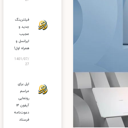
27
فیلترینگ
جدید و
عجیب
ایرانسل و
همراه اول!
1401/07/
27
اپل برای
مراسم
رونمایی
آیفون ۱۴
دعوت‌نامه
فرستاد