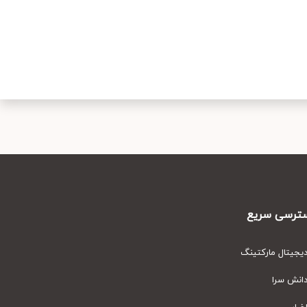
رسی سریع
یتال مارکتینگ
نش سرا