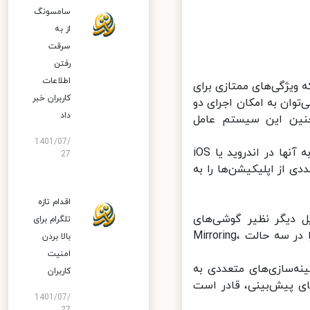
سامسونگ
از به
سرقت
رفتن
اطلاعات
HarmonyOS 2 عرضه می‌شود که ویژگی‌های ممتازی برای
کاربران خبر
توان به امکان اجرای دو
داد
چنین این سیستم عامل
1401/07/
HarmonyOS 2 از قابلیت‌های کاملاً جدیدی بهره می‌برد که هنوز نمونه مشابه آنها در اندروید یا iOS
27
 می‌توان پنجره‌های متعددی از اپلیکیشن‌ها را به
اقدام تازه
 دیگر نظیر گوشی‌های
تلگرام برای
هوشمند، لپ‌تاپ‌ها و مانیتورها دارد. کاربران می‌توانند تبلت میت پد 11 را در سه حالت Mirroring،
بالا بردن
امنیت
بهینه‌سازی‌های متعددی به
کاربران
ه‌گیری از الگوریتم‌های پیش‌بینی، قادر است
1401/07/