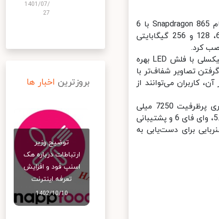
1401/07/
27
میت پد 11 در بخش سخت افزار بسیار پرقدرت است و از چیپست کوالکام Snapdragon 865 با 6
گیگابایت حافظه رم بهره می‌برد. این تبلت در ظرفیت‌های ذخیره‌سازی 64، 128 و 256 گیگابایتی
تبلت جدید هواوی از دوربین سلفی 8 مگاپیکسلی و دوربین پشتی 13 مگاپیکسلی با فلش LED بهره
شودگی دیافراگم f/1.8 است که به گرفتن تصاویر شفاف‌تر با
بروزترین
اخبار ها
 کاربران می‌توانند از
از دیگر ویژگی‌های عضو جدید خانواده تبلت‌های MatePad می‌توان به باتری پرظرفیت 7250 میلی
آمپر ساعتی با پشتیبانی از شارژ سریع 22.5 واتی و شارژ معکوس، بلوتوث 5.1، وای فای 6 و پشتیبانی
ی‌توانند از کیبورد آهنربایی برای دست‌یابی به
توضیح وزیر
ارتباطات درباره هک
اسنپ‌ فود و افزایش
تعرفه اینترنت
1402/10/10