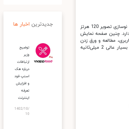
جدیدترین
اخبار ها
تبلت میت پد 11 به یک صفحه نمایش 10.95 اینچی با رزولوشن 2.5K و نرخ نوسازی تصویر 120 هرتز
ارد. چنین صفحه نمایش
بری، مطالعه و ورق زدن
اسناد و تصاویر می‌انجامد. همچنین این صفحه نمایش دارای زمان تأخیر بسیار عالی 2 میلی‌ثانیه
توضیح
وزیر
ارتباطات
درباره هک
اسنپ‌ فود
و افزایش
تعرفه
اینترنت
1402/10/
10