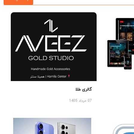
گالری طلا
07 مرداد 1405