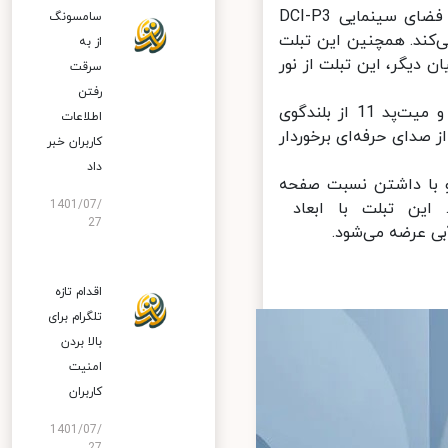
صفحه نمایش سریع و باکیفیت این تبلت قادر به نمایش کامل رنگ‌های فضای سینمایی DCI-P3
سامسونگ
‌کند. همچنین این تبلت
از به
ست؛ به بیان دیگر، این تبلت از نور
سرقت
رفتن
هوآوی توجه ویژه‌ای هم به علاقه‌مندان به موسیقی و فیلم داشته است و میت‌پد 11 از بلندگوی
اطلاعات
هره می‌برد تا کاربران از صدای حرفه‌ای برخوردار
کاربران خبر
داد
بسیار کم 7 میلی‌‌متر است و با داشتن نسبت صفحه
1401/07/
 دارد. این تبلت با ابعاد
27
اقدام تازه
تلگرام برای
بالا بردن
امنیت
کاربران
1401/07/