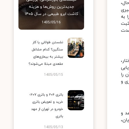
ال،
جدیدترین روش‌ها و هزینه
یری
کاشت ابرو طبیعی در سال ۱۴۰۵
 به
1405/05/16
ثبت
مدت
نشستن طولانی یا کار
سنگین؟ کدام مشاغل
بیشتر به بیماری‌های
ار،
مقعدی مبتلا می‌شوند؟
ابی
 کنند. این نوع تبلیغات نه تنها هزینه بالایی ندارد، بلکه آگاهی از برند و reach آن را
1405/05/15
ی و
باتری ۲۰۶ و باتری ۲۰۷؛
خرید و تعویض باتری
خودرو در تهران از مهد
د و
باتری
ان،
1405/05/13