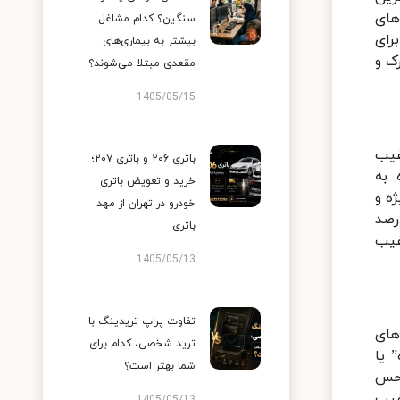
های
سنگین؟ کدام مشاغل
رای
بیشتر به بیماری‌های
ک و
مقعدی مبتلا می‌شوند؟
1405/05/15
غیب
باتری ۲۰۶ و باتری ۲۰۷؛
 به
خرید و تعویض باتری
ه و
خودرو در تهران از مهد
رصد
باتری
غیب
1405/05/13
تفاوت پراپ تریدینگ با
های
ترید شخصی، کدام برای
 یا
شما بهتر است؟
 حس
غیب