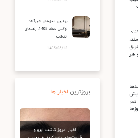
1405/05/13
.
بهترین مدل‌های شیرآلات
لوکس حمام 1405، راهنمای
ند.
انتخاب
ند،
ریق
1405/05/13
 هر
دها
بروزترین
اخبار ها
را افزایش
 هم
‌های upsell و cross-sell در این روزها
اخبار امروز کاشت ابرو و
قیمت‌های باورنکردنی؛ بررسی