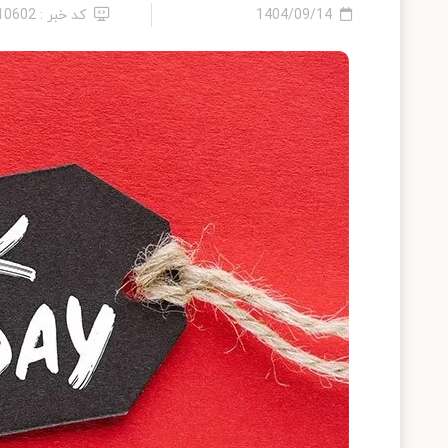
1404/09/14
کد خبر : 2410602