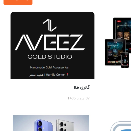
گالری طلا
07 مرداد 1405