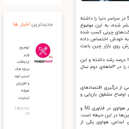
 در سه ماهه دوم سال ۲۰۲۰ بیشترین مشارکت را در فروش تجهیزات 5G در سراسر دنیا را داشته
جدیدترین
اخبار ها
 به تازگی توسط موسسه تحقیقاتی Counterpoint منتشر شده، به این موضوع
د ناشی از گوشی‌های هوشمند 5G توسط شرکت‌های چینی کسب شده
به خودش اختصاص داده
ش روی بازار چین باعث
توضیح
وزیر
نگین قیمت فروش گوشی‌های هوشمند در چین به صورت سال به سال ۱۲ درصد رشد داشته و این
ارتباطات
کشور توانسته است سهمی ۳۴ درصدی از درآمد جهانی گوشی‌های هوشمند را در ۳ماهه‌ی دوم سال
درباره هک
اسنپ‌ فود
و افزایش
گوید این موضوع ناشی از درگیری اقتصادهای
تعرفه
 چین در همین اوضاع مشغول بازیابی و
اینترنت
در کل کشور چین با سرمایه‌گذاری غول‌های فناوری ارتباطی این کشور نظیر هواوی در فناوری 5G و
1402/10/
10
‌ها در این حیطه است.
بداعی هواوی یکی از