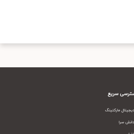
رسی سریع
یتال مارکتینگ
نش سرا