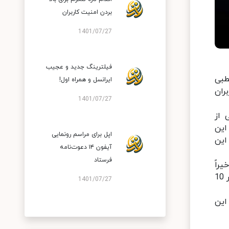
بردن امنیت کاربران
1401/07/27
فیلترینگ جدید و عجیب
طبی
ایرانسل و همراه اول!
برای کاربران
1401/07/27
 از
این
اپل برای مراسم رونمایی
این
آیفون ۱۴ دعوت‌نامه
فرستاد
راً
اعلام شده است که در مدت یک هفته تعداد دستگاه‌هایی که سیستم‌عامل هارمونی روی آنها نصب شده به عدد چشمگیر 10
1401/07/27
این