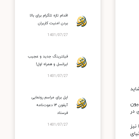
اقدام تازه تلگرام برای بالا
بردن امنیت کاربران
1401/07/27
فیلترینگ جدید و عجیب
ایرانسل و همراه اول!
1401/07/27
 شاید
اپل برای مراسم رونمایی
ان سال 2021 سیستم‌عامل هارمونی را روی بیش از 300 میلیون
آیفون ۱۴ دعوت‌نامه
هواوی در
فرستاد
1401/07/27
تلف را نیز
یای