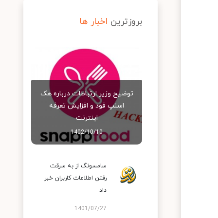
بروزترین
اخبار ها
توضیح وزیر ارتباطات درباره هک
اسنپ‌ فود و افزایش تعرفه
اینترنت
1402/10/10
سامسونگ از به سرقت
رفتن اطلاعات کاربران خبر
داد
1401/07/27