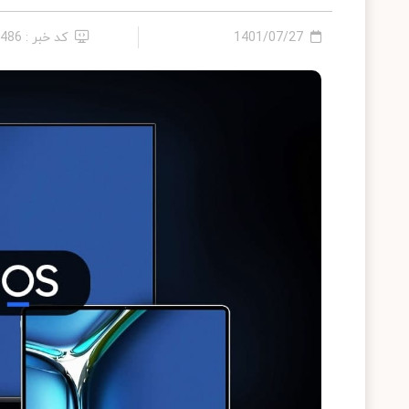
1401/07/27
کد خبر : 7486