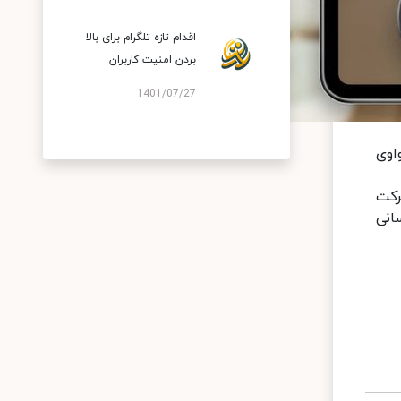
اقدام تازه تلگرام برای بالا
بردن امنیت کاربران
1401/07/27
اوی
این شرکت
لیت نصب سیستم‌عامل را به HarmonyOS بروزرسانی