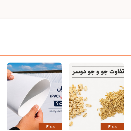
رپورتاژ
رپورتاژ