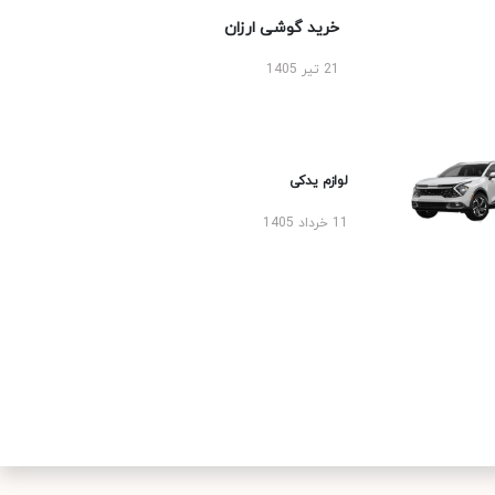
خرید گوشی ارزان
21 تیر 1405
لوازم یدکی
11 خرداد 1405