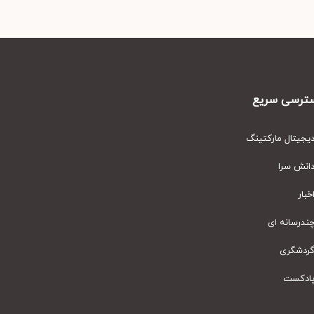
رسی سریع
یتال مارکتینگ
نش سرا
ار
رسانه ای
دشگری
دکست