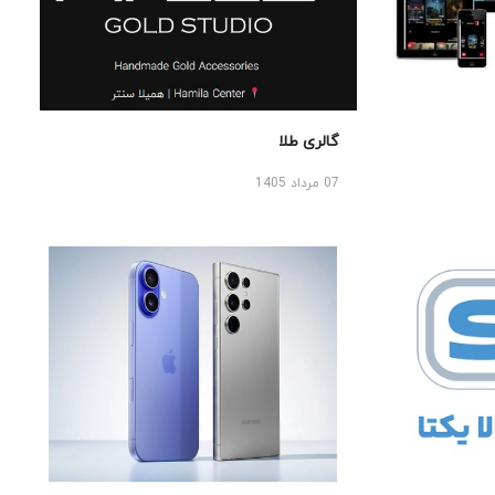
گالری طلا
07 مرداد 1405