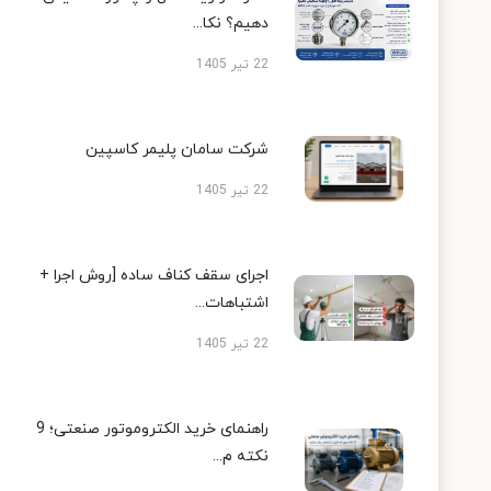
دهیم؟ نکا...
22 تیر 1405
شرکت سامان پلیمر کاسپین
22 تیر 1405
اجرای سقف کناف ساده [روش اجرا +
اشتباهات...
22 تیر 1405
راهنمای خرید الکتروموتور صنعتی؛ 9
نکته م...