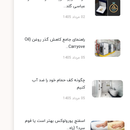
عباسی گلد...
02 مرداد 1405
راهنمای جامع کاهش گذر روغن (Oil
Carryove...
05 مرداد 1405
چگونه کف حمام خود را ضد آب
کنیم
05 مرداد 1405
اسفنج یورولوکس بهتر است یا فوم
سرد؟ (راه...