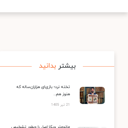
بیشتر
بدانید
تخته نرد؛ بازی‌ای هزاران‌ساله که
هنوز هم...
21 تیر 1405
مانومتر ویکا اصل را چطور تشخیص