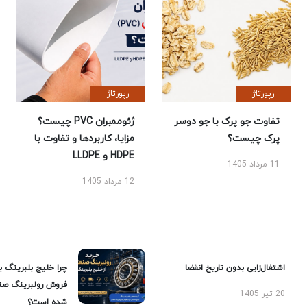
رپورتاژ
رپورتاژ
تفاوت جو پرک با جو دوسر
ژئوممبران PVC چیست؟
پرک چیست؟
مزایا، کاربردها و تفاوت با
HDPE و LLDPE
11 مرداد 1405
12 مرداد 1405
اشتغال‌زایی بدون تاریخ انقضا
چرا خلیج بلبرینگ ب
فروش رولبرینگ صن
20 تیر 1405
شده است؟