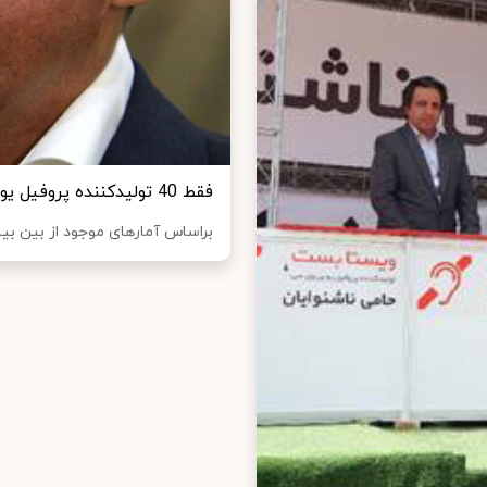
فقط 40 تولیدکننده پروفیل یو.پی.وی.سی دارای استاندارد معتبر است!
براساس آمارهای موجود از بین بیش از 150 شرکت تولیدکننده شناسایی شده در ص