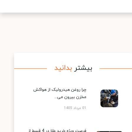
بیشتر
بدانید
چرا روغن هیدرولیک از هواکش
مخزن بیرون می...
01 مرداد 1405
فرصت ویژه خرید طلا در 4 قسط از