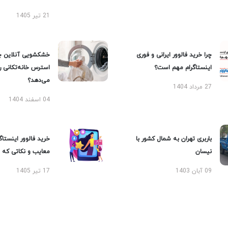
21 تیر 1405
چرا خرید فالوور ایرانی و فوری
خشکشویی آنلاین چ
اینستاگرام مهم است؟
استرس خانه‌تکانی 
می‌دهد؟
27 مرداد 1404
04 اسفند 1404
باربری تهران به شمال کشور با
خرید فالوور اینستاگر
نیسان
معایب و نکاتی که با
09 آبان 1403
17 تیر 1405