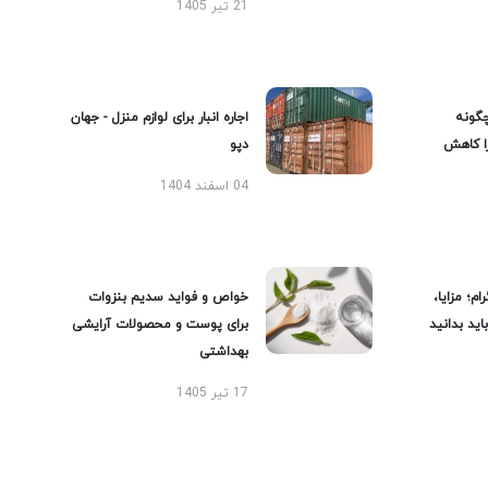
21 تیر 1405
گونه
اجاره انبار برای لوازم منزل - جهان
را کاهش
دپو
04 اسفند 1404
ام؛ مزایا،
خواص و فواید سدیم بنزوات
ید بدانید
برای پوست و محصولات آرایشی
بهداشتی
17 تیر 1405