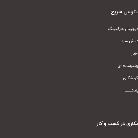
رسی سریع
یتال مارکتینگ
نش سرا
ار
رسانه ای
دشگری
دکست
ری در کسب و کار