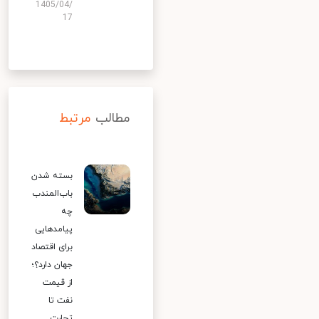
1405/04/
17
مطالب
مرتبط
بسته شدن
باب‌المندب
چه
پیامدهایی
برای اقتصاد
جهان دارد؟؛
از قیمت
نفت تا
تجارت