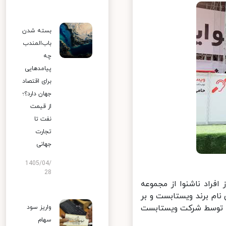
بسته شدن
باب‌المندب
چه
پیامدهایی
برای اقتصاد
جهان دارد؟؛
از قیمت
نفت تا
تجارت
جهانی
1405/04/
28
ن نمایشگاه در و پنجره 1401، گروهی از افراد ناشنوا از مجموعه
م برند ویستابست و بر
ضی دیگر نام برند وینابست (پروفیل سری چهار چمبر که در سال 1400 توسط شرکت ویستابست
واریز سود
سهام