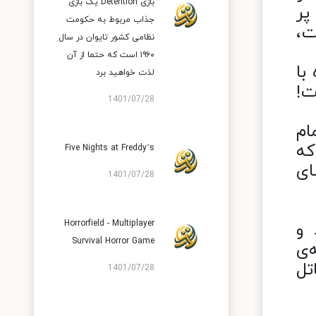
بازی Detention یک بازی
پر
جذاب مربوط ‌به حکومت
ت،
نظامی کشور تایوان در سال
۱۹۶۰ است که حتما از آن
با
لذت خواهید برد
ت!
1401/07/28
ام
که
Five Nights at Freddy’s
ای
1401/07/28
Horrorfield - Multiplayer
 و
Survival Horror Game
ورد علاقه‌ی
تل
1401/07/28