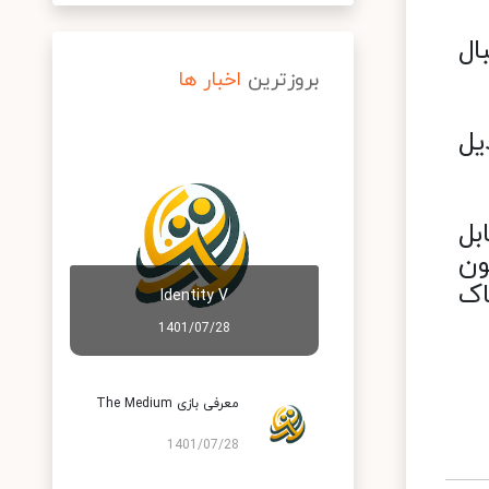
ال
بروزترین
اخبار ها
یل
ابل
ون
اک
Identity V
1401/07/28
معرفی بازی The Medium
1401/07/28