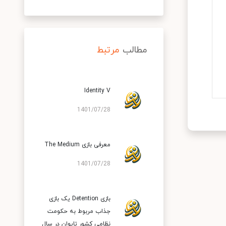
مطالب
مرتبط
Identity V
1401/07/28
معرفی بازی The Medium
1401/07/28
بازی Detention یک بازی
جذاب مربوط ‌به حکومت
نظامی کشور تایوان در سال