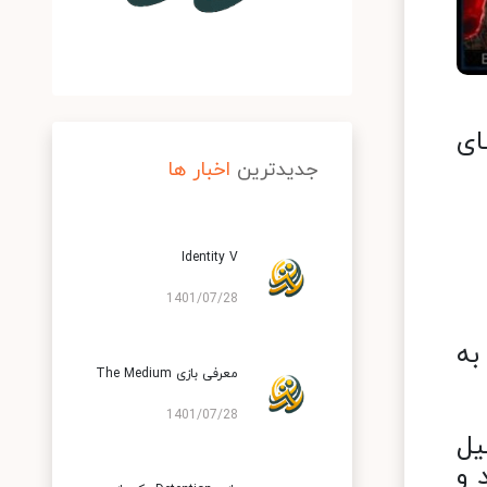
های
جدیدترین
اخبار ها
Identity V
1401/07/28
به
معرفی بازی The Medium
1401/07/28
یل
 و