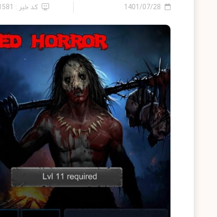
1401/07/28
کد خبر : 21581