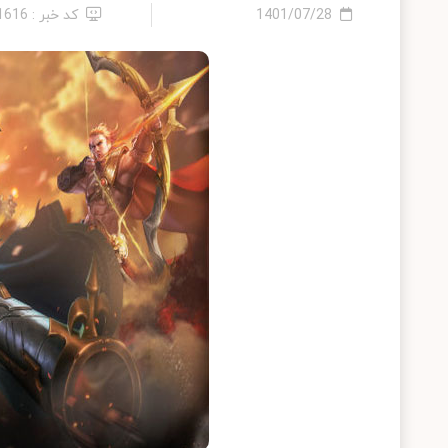
1401/07/28
کد خبر : 21616