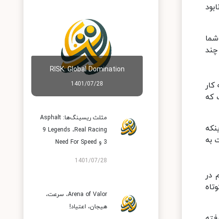
بود
شما
چند
RISK: Global Domination
کار
1401/07/28
ت بازی Arena of Valor اینجاست که
مثلث ریسینگ‌ها: Asphalt
نکه
9 Legends ،Real Racing
 به
3 و Need For Speed
1401/07/28
 در
حیط های Arena of Valor و زمان کوتاه
Arena of Valor، سرعت،
هیجان، اعتیاد!
م گرفته