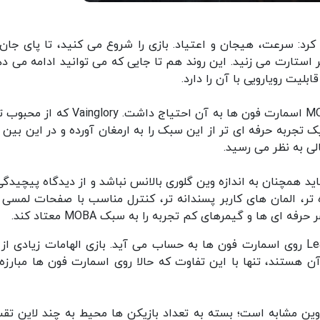
سه کلمه خلاصه کرد: سرعت، هیجان و اعتیاد. بازی را شروع می کنید، تا پای جا
استارت می زنید. این روند هم تا جایی که می توانید ادامه می ده
لیت رویارویی با آن را دارد.
بازی Arena of Valor همان چیزی است که سبک MOBA اسمارت فون ها به آن احتیاج داشت. lory
رود، یک تجربه حرفه ای تر از این سبک را به ارمغان آورده و در این بین
لی به نظر می رسید.
 پر کند. بازی شاید همچنان به اندازه وین گلوری بالانس نباشد و از دیدگاه پیچیدگ
 تر، المان های کاربر پسندانه تر، کنترل مناسب با صفحات لمسی و
 ها و گیمرهای کم تجربه را به سبک MOBA معتاد کند.
Arena of Valor به نوعی جانشین League of Legends روی اسمارت فون ها به حساب می آید. بازی الهامات زیادی 
ن هستند، تنها با این تفاوت که حالا روی اسمارت فون ها مبارزه
ناوین مشابه است؛ بسته به تعداد بازیکن ها محیط به چند لاین تق