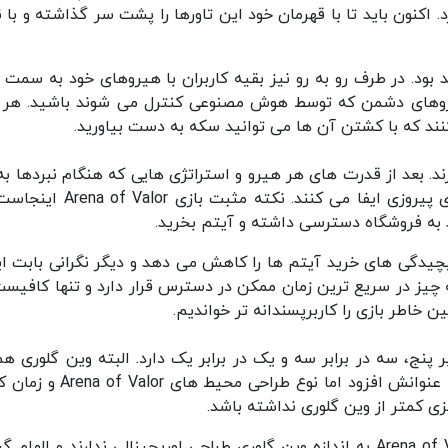
اکنون باید تا با قهرمان خود این تاورها را پشت سر گذاشته و با نا
بود. در طرف رو به رو نیز بقیه کاربران با هیروهای خود به سمت 
نیروهای دشمن که توسط هوش مصنوعی کنترل می شوند باشید. هر 
نند که با کشتن آن ها می توانید سکه به دست بیاورید.
ند. بعد از قدرت های هر هیرو و استراتژی هایی که هنگام نبردها به 
می برید، این آیتم ها هستند که نقش مهمی را روی پیروزی ایفا می کنند. نکته مثب
د به فروشگاه دسترسی داشته و آیتم بخرید.
پیچیدگی های خرید آیتم ها را کاهش می دهد و دیگر نگرانی بابت ای
چیز در سریع ترین زمان ممکن در دسترس قرار دارد و تنها کافیست
 خاطر بازی را کاربرپسندانه تر خواندیم.
 پنج، سه در برابر سه و یک در برابر یک دارد. البته وین گلوری هم
آپدیت اخیرش حالت پنج بازیکن در پنج بازیکن را به عنوانش افزود اما نوع طراحی م
ی کمتر از وین گلوری نداشته باشد.
با وجود از دیدگاه گرافیک، شخصیت های بازی Arena of Valor به اندازه وین گلوری طراحی اوریجینالی ندارند و الها