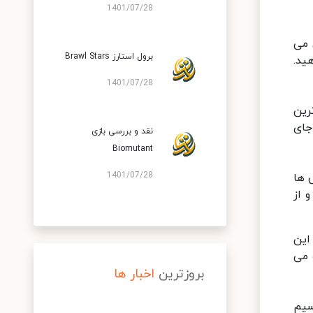
1401/07/28
ن می
برول استارز Brawl Stars
ید.
1401/07/28
Vaing که از محبوب ترین
 جای
نقد و بررسی بازی
Biomutant
1401/07/28
ی ها
 از
از این
 می
بروزترین
اخبار ها
سیم