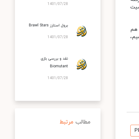
1401/07/28
خصیت
برول استارز Brawl Stars
ا هم
یم،
1401/07/28
نقد و بررسی بازی
Biomutant
1401/07/28
مطالب
مرتبط
P