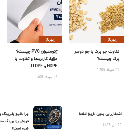
رپورتاژ
رپورتاژ
تفاوت جو پرک با جو دوسر
ژئوممبران PVC چیست؟
پرک چیست؟
مزایا، کاربردها و تفاوت با
HDPE و LLDPE
11 مرداد 1405
12 مرداد 1405
اشتغال‌زایی بدون تاریخ انقضا
چرا خلیج بلبرینگ ب
فروش رولبرینگ صن
20 تیر 1405
شده است؟