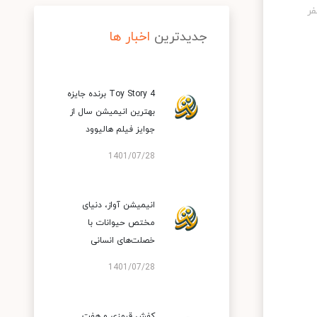
جدیدترین
اخبار ها
Toy Story 4 برنده جایزه
بهترین انیمیشن سال از
جوایز فیلم هالیوود
1401/07/28
انیمیشن آواز، دنیای
مختص حیوانات با
خصلت‌های انسانی
1401/07/28
کفش قرمزی و هفت