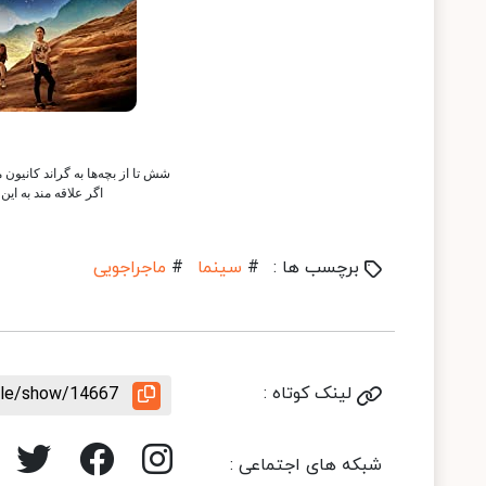
شش تا از بچه‌ها به گراند کانیون 
اگر علاقه مند به ای
برچسب ها :
#
سینما
#
ماجراجویی
لینک کوتاه :
icle/show/14667
شبکه های اجتماعی :