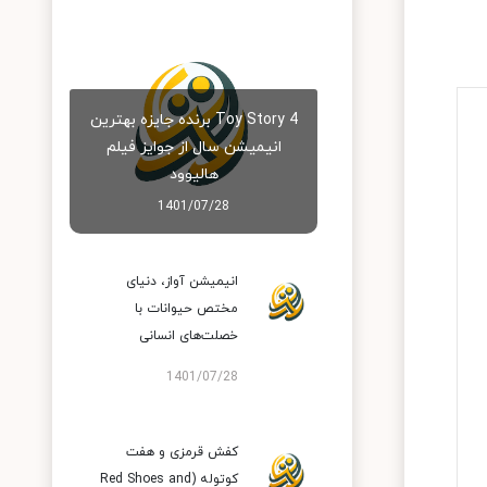
Toy Story 4 برنده جایزه بهترین
انیمیشن سال از جوایز فیلم
هالیوود
1401/07/28
انیمیشن آواز، دنیای
مختص حیوانات با
خصلت‌های انسانی
1401/07/28
کفش قرمزی و هفت
کوتوله (Red Shoes and