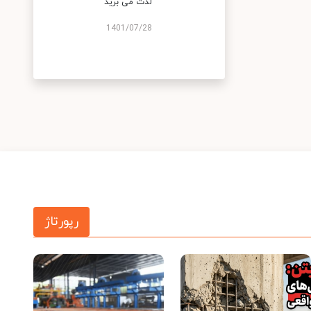
لذت می برید
1401/07/28
رپورتاژ