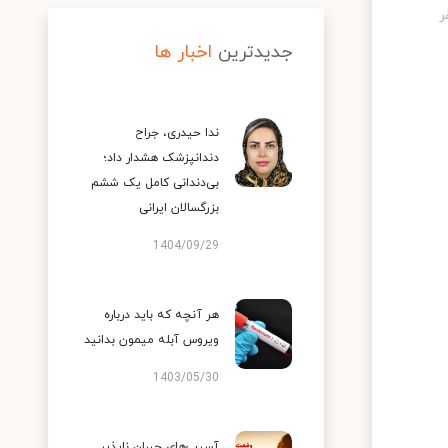
جدیدترین
اخبار ها
ندا حیدری، جراح
دندانپزشک هشدار داد؛
بی‌دندانی کامل یک ششم
بزرگسالان ایرانی
1404/09/29
هر آنچه که باید درباره
ویروس آبله میمون بدانید
1403/05/30
آسیب‌های جبران ناپذیر