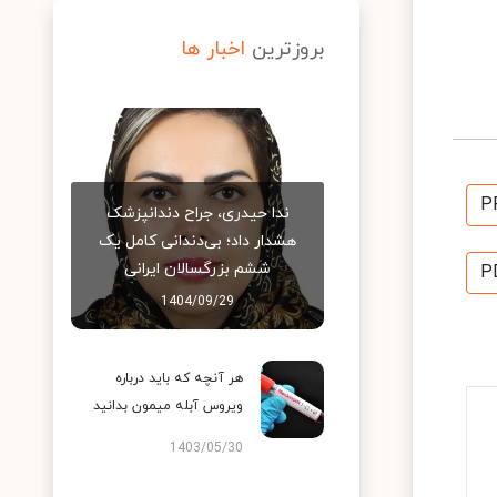
بروزترین
اخبار ها
P
ندا حیدری، جراح دندانپزشک
هشدار داد؛ بی‌دندانی کامل یک
ششم بزرگسالان ایرانی
P
1404/09/29
هر آنچه که باید درباره
ویروس آبله میمون بدانید
1403/05/30