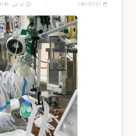
1401/07/27
کد خبر : 10140