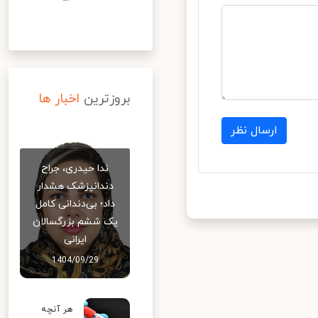
بروزترین
اخبار ها
ارسال نظر
ندا حیدری، جراح
دندانپزشک هشدار
داد؛ بی‌دندانی کامل
یک ششم بزرگسالان
ایرانی
1404/09/29
هر آنچه