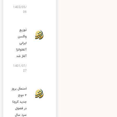
1403/05/
06
توزیع
واکسن
ایرانی
آنفلوانزا
آغاز شد
1401/07/
27
احتمال بروز
۲ موج
جدید کرونا
در فصول
سرد سال