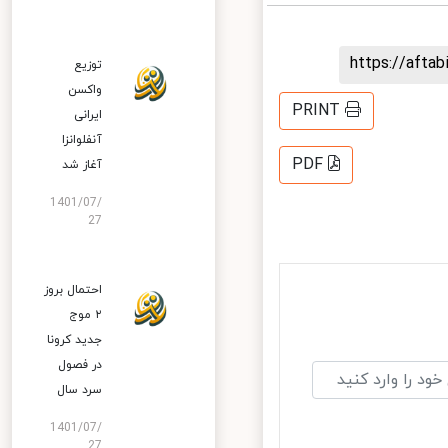
https://aft
توزیع
واکسن
PRINT
ایرانی
آنفلوانزا
PDF
آغاز شد
1401/07/
27
احتمال بروز
۲ موج
جدید کرونا
در فصول
سرد سال
1401/07/
27