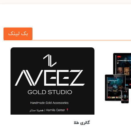
بک لینک
گالری طلا