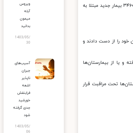
ویروس
از دیروز تا امروز ۱۵ مردادماه ۱۴۰۱ و بر اساس معیارهای قطعی تشخیصی، ۳۴۶۰ بیمار جدید مبتلا به
آبله
میمون
بدانید
1403/05/
یمار مبتلا به کووید۱۹ در کشور جان خود را از دست دادند و
30
 بیماران، بهبود یافته و یا از بیمارستان‌ها
آسیب‌های
جبران
ناپذیر
ویژه بیمارستان‌ها تحت مراقبت قرار
اشعه
فرابنفش
خورشید
جدی گرفته
شود
1403/05/
06