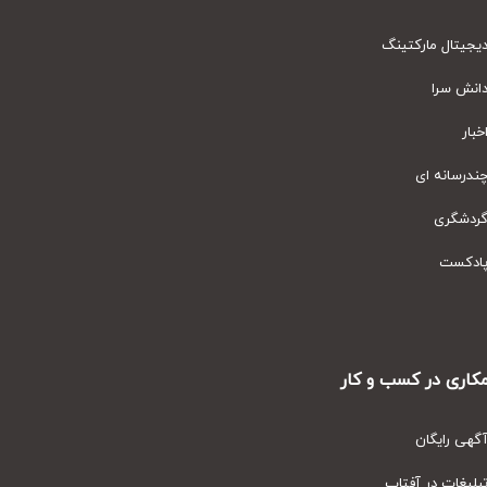
یتال مارکتینگ
نش سرا
ار
رسانه ای
دشگری
دکست
ری در کسب و کار
ی رایگان
یغات در آفتاب