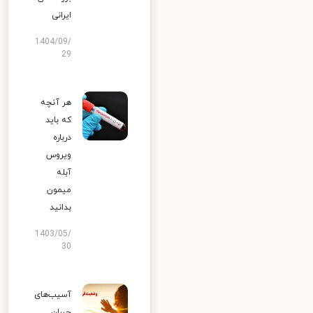
ایرانی
1404/09/
29
هر آنچه
که باید
درباره
ویروس
آبله
میمون
بدانید
1403/05/
30
آسیب‌های
جبران