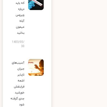
که باید
درباره
ویروس
آبله
میمون
بدانید
1403/05/
30
آسیب‌های
جبران
ناپذیر
اشعه
فرابنفش
خورشید
جدی گرفته
شود