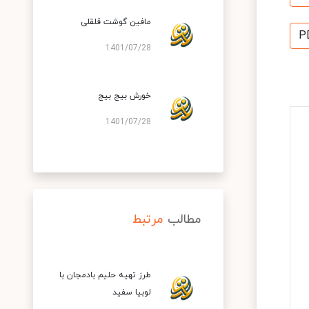
مافین گوشت قلقلی
P
1401/07/28
خورش بیج بیج
1401/07/28
مطالب
مرتبط
طرز تهیه حلیم بادمجان با
لوبیا سفید