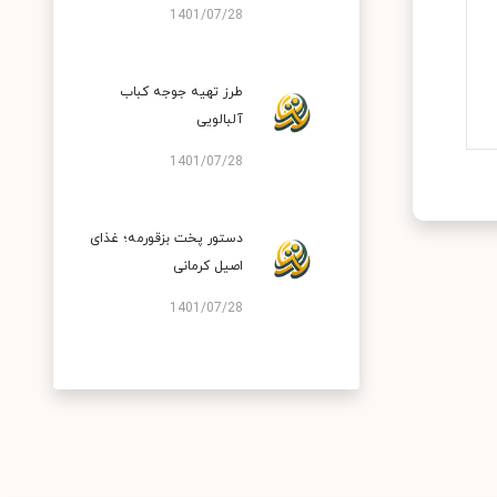
1401/07/28
طرز تهیه جوجه کباب
آلبالویی
1401/07/28
دستور پخت بزقورمه؛ غذای
اصیل کرمانی
1401/07/28