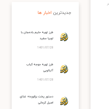
جدیدترین
اخبار ها
طرز تهیه حلیم بادمجان با
لوبیا سفید
1401/07/28
طرز تهیه جوجه کباب
آلبالویی
1401/07/28
دستور پخت بزقورمه؛ غذای
اصیل کرمانی