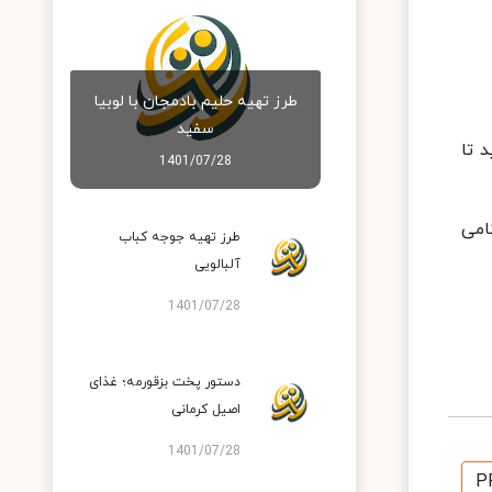
طرز تهیه حلیم بادمجان با لوبیا
سفید
 تا
1401/07/28
گامی
طرز تهیه جوجه کباب
آلبالویی
1401/07/28
دستور پخت بزقورمه؛ غذای
اصیل کرمانی
1401/07/28
P