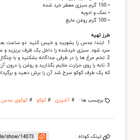
• 150 گرم سبزی معطر خرد شده
• نمک و ادویه
• 100 گرم روغن مایع
طرز تهیه
1. ابتدا عدس را بشویید و خیس کنید. دو ساعت بعد
سرد شود. سبزی خردشده را داخل یک ظرف بریزید و عدس
2. تخم مرغ ها را در ظرفی جداگانه بشکنید و با چنگال خوب هم بزنید و به مخلوط اضافه کنید.
3. تابه را روی حرارت ملایم بگذارید و روغن را درون 
که یک طرف کوکو سرخ شد آن را برش دهید و برگردان
برچسب ها :
#
آشپزی
#
کوکو
#
کوکوی عدس
لینک کوتاه :
icle/show/14073