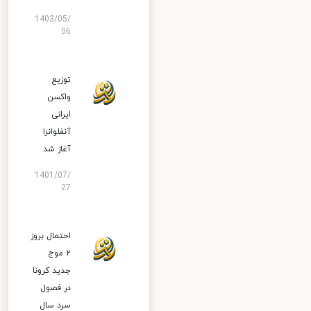
1403/05/
06
توزیع
واکسن
ایرانی
آنفلوانزا
آغاز شد
1401/07/
27
احتمال بروز
۲ موج
جدید کرونا
در فصول
سرد سال