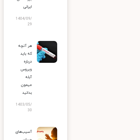
ایرانی
1404/09/
29
هر آنچه
که باید
درباره
ویروس
آبله
میمون
بدانید
1403/05/
30
آسیب‌های
جبران