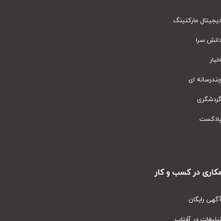
یتال مارکتینگ
نش سرا
ار
رسانه ای
دشگری
دکست
ری در کسب و کار
ی رایگان
یغات در آفتاب