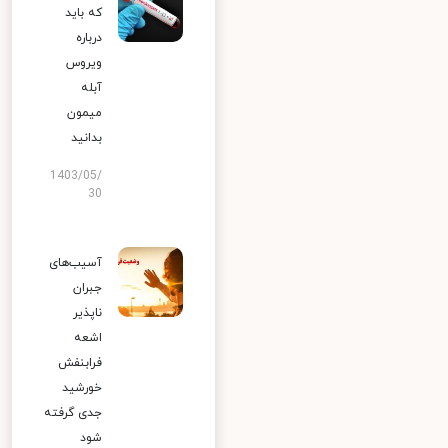
که باید
درباره
ویروس
آبله
میمون
بدانید
1403/05/
30
آسیب‌های
جبران
ناپذیر
اشعه
فرابنفش
خورشید
جدی گرفته
شود