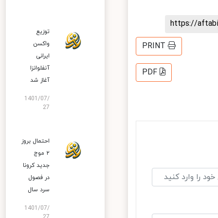
https://aft
توزیع
واکسن
PRINT
ایرانی
آنفلوانزا
PDF
آغاز شد
1401/07/
27
احتمال بروز
۲ موج
جدید کرونا
در فصول
سرد سال
1401/07/
27