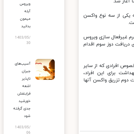
ویروس
آبله
وم واکسن کرونا برای افراد بالای ۴۰ سال که یکی از سه نوع واکسن
میمون
بدانید
ن با پلت فرم غیرفعال سازی ویروس
1403/05/
30
وانند برای دریافت دوز سوم اقدام
آسیب‌های
وص افرادی که از سایر
جبران
اشت برای این افراد،
ناپذیر
آن افراد بالای ۶۰ سال که ۶ ماه از نوبت دوم تزریق واکسن آنها
اشعه
فرابنفش
خورشید
جدی گرفته
شود
1403/05/
06