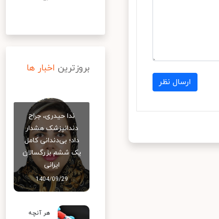
بروزترین
اخبار ها
ارسال نظر
ندا حیدری، جراح
دندانپزشک هشدار
داد؛ بی‌دندانی کامل
یک ششم بزرگسالان
ایرانی
1404/09/29
هر آنچه