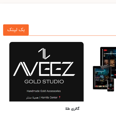
بک لینک
گالری طلا