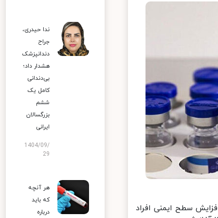
ندا حیدری،
جراح
دندانپزشک
هشدار داد؛
بی‌دندانی
کامل یک
ششم
بزرگسالان
ایرانی
1404/09/
29
هر آنچه
که باید
زایش سطح ایمنی افراد
درباره