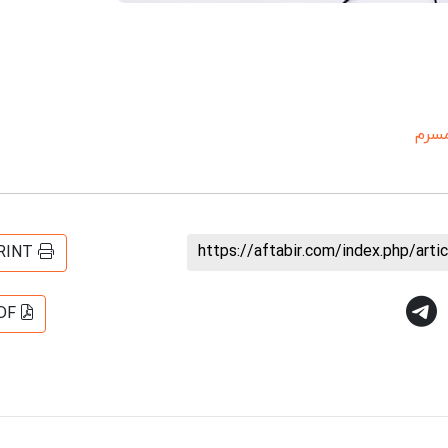
مسرم
https://aftabir.com/index.php/art
RINT
DF