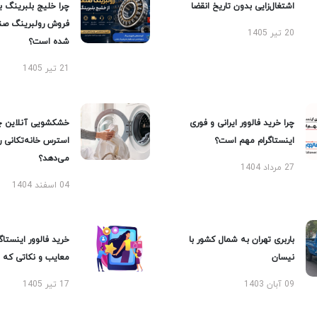
اشتغال‌زایی بدون تاریخ انقضا
چرا خلیج بلبرینگ ب
فروش رولبرینگ صن
20 تیر 1405
شده است؟
21 تیر 1405
چرا خرید فالوور ایرانی و فوری
خشکشویی آنلاین چ
اینستاگرام مهم است؟
استرس خانه‌تکانی 
می‌دهد؟
27 مرداد 1404
04 اسفند 1404
باربری تهران به شمال کشور با
خرید فالوور اینستاگر
نیسان
معایب و نکاتی که با
09 آبان 1403
17 تیر 1405