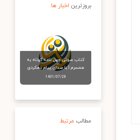
بروزترین
اخبار ها
کتاب صوتی چهل نامه کوتاه به
همسرم | با صدای پیام دهکردی
1401/07/28
مطالب
مرتبط