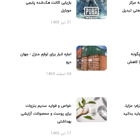
ه مرکز
بازیابی اکانت هک‌شده پابجی
عتی تبدیل
موبایل
21 تیر 1405
گونه
اجاره انبار برای لوازم منزل - جهان
را کاهش
دپو
04 اسفند 1404
ام؛ مزایا،
خواص و فواید سدیم بنزوات
ید بدانید
برای پوست و محصولات آرایشی
بهداشتی
17 تیر 1405