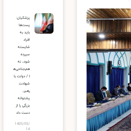
پزشکیان:
پست‌ها
باید به
افراد
شایسته
سپرده
شود، نه
هم‌جناحی‌ه
ا / دولت با
شهادت
رهبر،
پشتوانه
بزرگی را از
دست داد
1405/05/
14