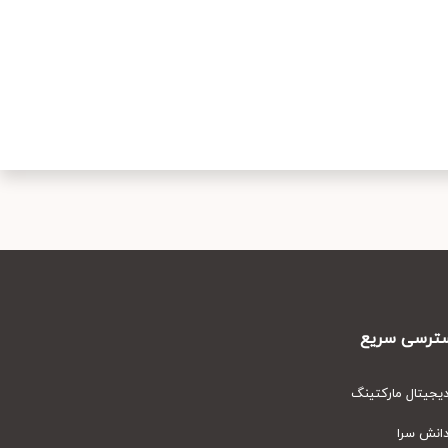
رسی سریع
یتال مارکتینگ
نش سرا