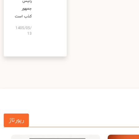
رئیس
جمهور
کذب است
1405/05/
13
رپورتاژ