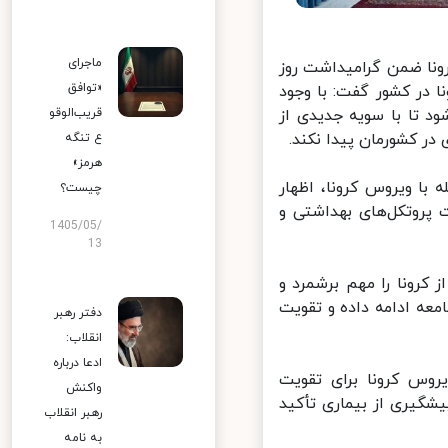
ماجرای
ونا ضمن گرامیداشت روز
«توافق
در کشور گفت: با وجود
 تا با سویه جدیدی از
قریب‌الوقو
 کشورمان پیدا نکند.
ع تنگه
هرمز»
با ویروس کرونا، اظهار
چیست؟
پروتکل‌های بهداشتی و
1405/05/
13
کرونا را مهم برشمرد و
عه ادامه داده و تقویت
دفتر رهبر
انقلاب:
ادعا درباره
س کرونا برای تقویت
واکنش
شگیری از بیماری تأکید
رهبر انقلاب
به نامه