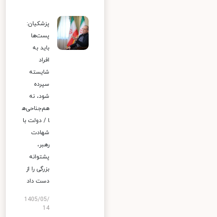
پزشکیان:
پست‌ها
باید به
افراد
شایسته
سپرده
شود، نه
هم‌جناحی‌ه
ا / دولت با
شهادت
رهبر،
پشتوانه
بزرگی را از
دست داد
1405/05/
14