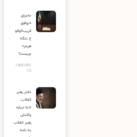
ماجرای
«توافق
قریب‌الوقو
ع تنگه
هرمز»
چیست؟
1405/05/
13
دفتر رهبر
انقلاب:
ادعا درباره
واکنش
رهبر انقلاب
به نامه