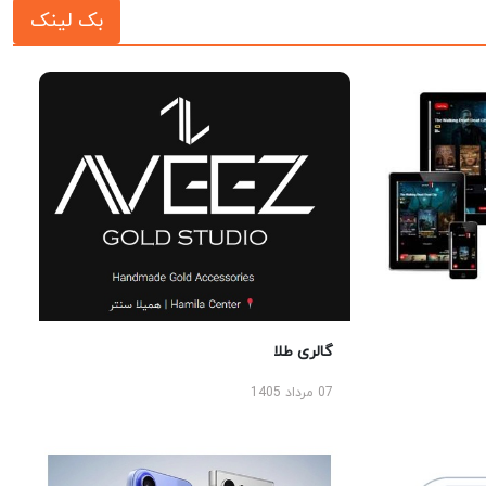
بک لینک
گالری طلا
07 مرداد 1405