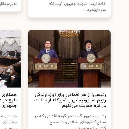
خادم‌الرضا، شهید جمهور، آیت الله
امیرعبدالل
سیدابراهیم...
رئیسی: از هر اقدامی برای«بازدارندگی
همکاری د
رژیم صهیونیستی و آمریکا» از جنایت
طرح در د
در غزه حمایت می‌کنیم
جمهوری ا
رئیس جمهور گفت: هر گونه اقدامی که در
دولت و مج
سطح کشورهای اسلامی، در سطح
جمهوری اس
کشورهای منطقه و...
بررسی...