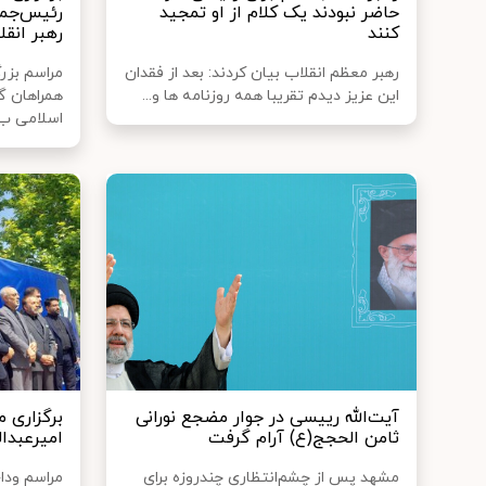
حاضر نبودند یک کلام از او تمجید
رئیس‌جمه
کنند
رهبر انقل
رهبر معظم انقلاب بیان کردند: بعد از فقدان
مراسم بز
این عزیز دیدم تقریبا همه روزنامه ها و...
همراهان گ
اسلامی ب.
آیت‌الله رییسی در جوار مضجع نورانی
برگزاری 
ثامن الحجج(ع) آرام گرفت
امیرعبدال
مشهد پس از چشم‌انتظاری چندروزه برای
مراسم ودا