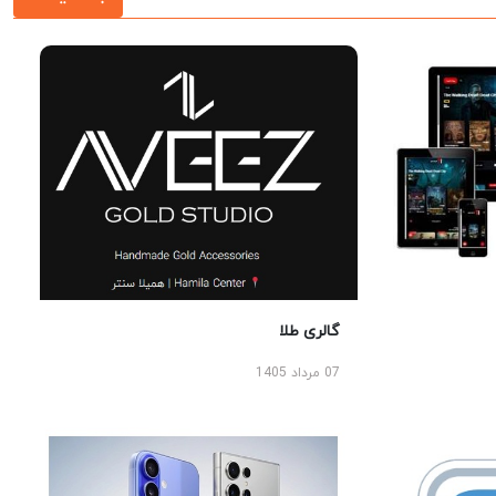
گالری طلا
07 مرداد 1405