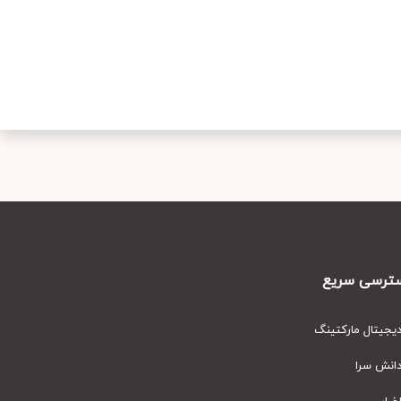
رسی سریع
یتال مارکتینگ
نش سرا