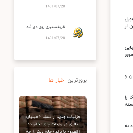
1401/07/28
ورل
 از
ظریف‌ستیزی روی دور تُند
1401/07/28
ایی
سوی
ن و
بروزترین
اخبار ها
 را
سته
جزئیات جدید از فساد ۲ میلیارد
دلاری در واردات چای؛ خانواده
ت متحده به
«الف.ر» با برند «چای دبش» چه