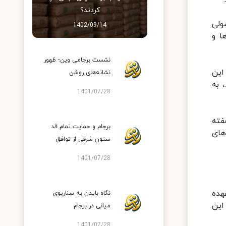
د.
کردند؟
ولی
1402/09/14
ا و
نشست برجامی وین؛ ظهور
این
نشانه‌های روشن
 به
1401/07/28
فته
برجام و حمایت تمام قد
های
ستون شرقی از توافق
1401/07/28
هده
نگاه بایدن به سناریوی
این
میانی در برجام
1401/07/28