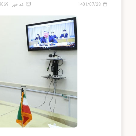
1401/07/28
کد خبر : 24069