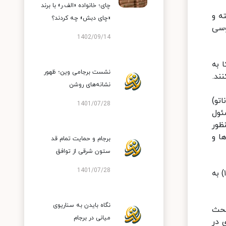
چای؛ خانواده «الف.ر» با برند
ه و
«چای دبش» چه کردند؟
وسی
1402/09/14
 به
نشست برجامی وین؛ ظهور
ند.
نشانه‌های روشن
تو)
1401/07/28
ئول
ظور
ا و
برجام و حمایت تمام قد
ستون شرقی از توافق
1401/07/28
در همین حال نشست فصلی کمیسیون مشترک برجام با حضور هیأت‌های ایران و گروه ۱=۴ در روز جمعه (۱۳ فروردین ۱۴۰۰) به
نگاه بایدن به سناریوی
بحث
میانی در برجام
 در