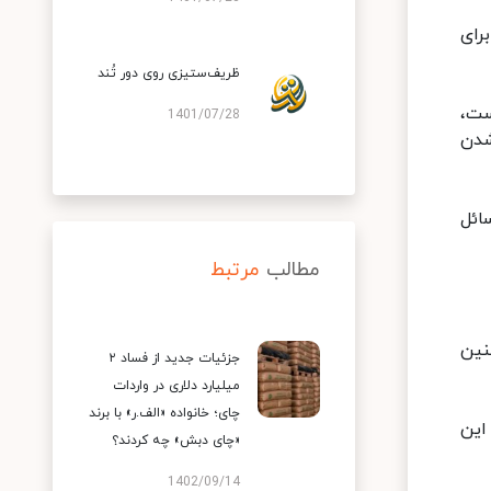
رای
ظریف‌ستیزی روی دور تُند
ست،
1401/07/28
شدن
ائل
مطالب
مرتبط
نین
جزئیات جدید از فساد ۲
میلیارد دلاری در واردات
چای؛ خانواده «الف.ر» با برند
این
«چای دبش» چه کردند؟
1402/09/14