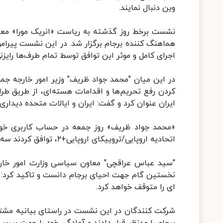
وین دنبال نمایند.
نشست برخط روز گذشته به ریاست «انریک مورا» معاو
هماهنگ کننده برجام برگزار شد. در این نشست پیرامون
اجرای کامل و موثر این توافق توسط تمام طرف‌ها رایزن
در این میان "محمد جواد ظریف" وزیر امور خارجه ج
کردن رفع تحریم‌ها و اقدامات هسته‌ای، از طریق طرا
ایران عنوان کرد و گفت: ایران و ایالات متحده دیدا
«محمد جواد ظریف» روز جمعه در حساب کاربری خود
اتحادیه اروپایی/تروییکای اروپایی+۲، توافق کردند سه‌شنبه در وین گفت‌وگو را به صورت رو در رو از سر بگیرند.
"سید عباس عراقچی" معاون سیاسی وزارت امور خارجه
نخستین گام جهت احیای برجام دانست و تاکید کرد: ای
ای را متوقف خواهد کرد.