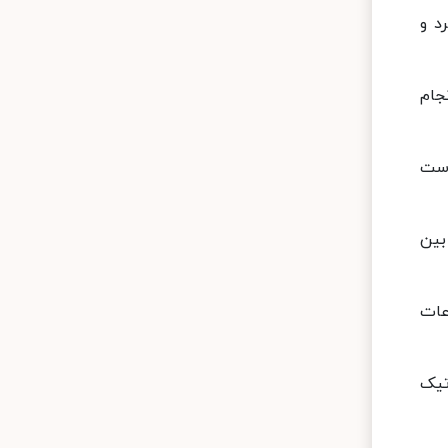
د و
جام
است
بین
عات
تیک