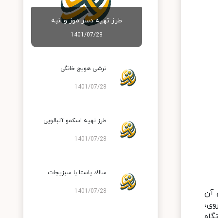
طرز تهیه دسر موز و انبه
1401/07/28
ترشی هویج خانگی
1401/07/28
طرز تهیه اسکمو آلبالویی
1401/07/28
سالاد پاستا با سبزیجات
1401/07/28
 آن
، روی،
گاه