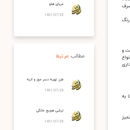
مربای هلو
صرف
1401/07/28
رنگ
ت و
مطالب
مرتبط
واع
اری
طرز تهیه دسر موز و انبه
1401/07/28
ا به
ترشی هویج خانگی
میز
1401/07/28