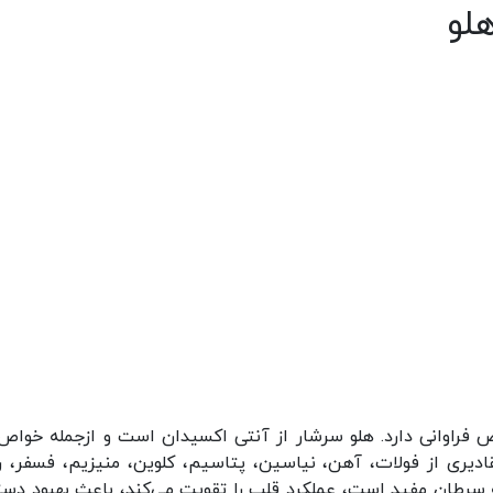
هلو
 فراوانی دارد. هلو سرشار از آنتی اکسیدان است و ازجمله خواص
به میزانی از ویتامین‌های A، C، K و E و مقادیری از فولات، آهن، نیاسین، پتاسیم، کلوین، منیزیم، فسفر
به سرطان مفید است، عملکرد قلب را تقویت می‌کند، باعث بهبود دست