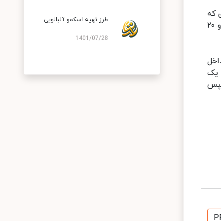
ی که
طرز تهیه اسکمو آلبالویی
سه چهارم شیشه داخل آب باشد. قابلمه را روی حرارت زیاد اجاق گاز بگذارید تا جوش بیاید؛ سپس حرارت را کم کنید و ۲۰
1401/07/28
داخل
 یک
سپس
P