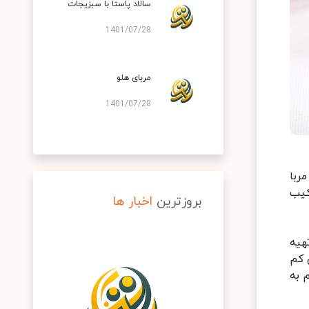
سالاد پاستا با سبزیجات
1401/07/28
مربای هلو
1401/07/28
ربا
کیب
بروزترین
اخبار ها
هیه
 کم
 به