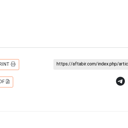
https://aftabir.com/index.php/art
RINT
DF