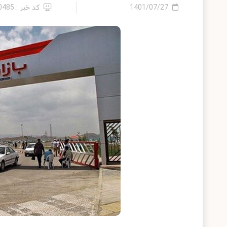
1401/07/27
کد خبر : 10485