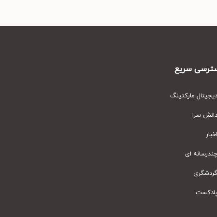
رسی سریع
یتال مارکتینگ
نش سرا
ار
رسانه ای
دشگری
دکست