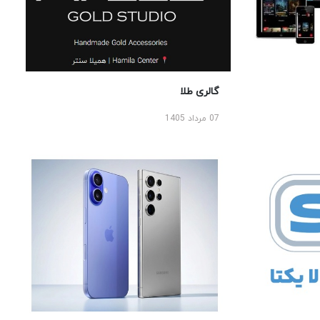
گالری طلا
07 مرداد 1405