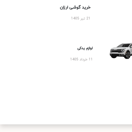
خرید گوشی ارزان
21 تیر 1405
لوازم یدکی
11 خرداد 1405