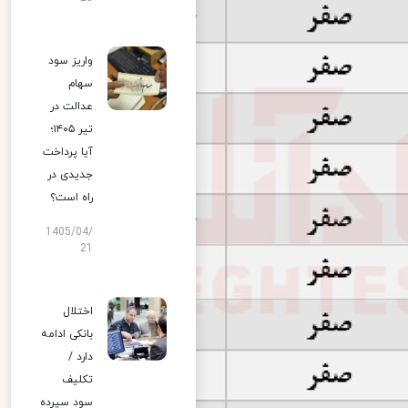
واریز سود
سهام
عدالت در
تیر ۱۴۰۵؛
آیا پرداخت
جدیدی در
راه است؟
1405/04/
21
اختلال
بانکی ادامه
دارد /
تکلیف
سود سپرده