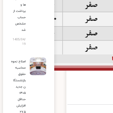
ها و
برداشت از
حساب
مشخص
شد
1405/04/
19
اصلاح نحوه
محاسبه
حقوق
بازنشستگا
ن جدید
۱۴۰۵؛
حداقل
افزایش
۲۷.۵