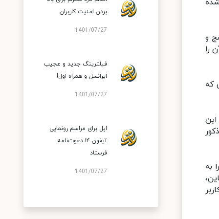
مجهز شده
بردن امنیت کاربران
1401/07/27
ج و
 را
فیلترینگ جدید و عجیب
ایرانسل و همراه اول!
 که
1401/07/27
این
اپل برای مراسم رونمایی
کور
آیفون ۱۴ دعوت‌نامه
فرستاد
 به
1401/07/27
ین،
ربر