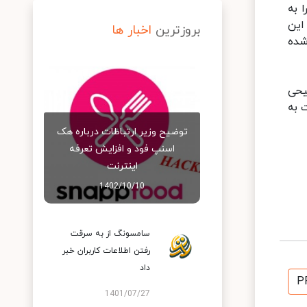
 به
این
بروزترین
اخبار ها
شده
یحی
 به
توضیح وزیر ارتباطات درباره هک
اسنپ‌ فود و افزایش تعرفه
اینترنت
1402/10/10
سامسونگ از به سرقت
رفتن اطلاعات کاربران خبر
داد
P
1401/07/27