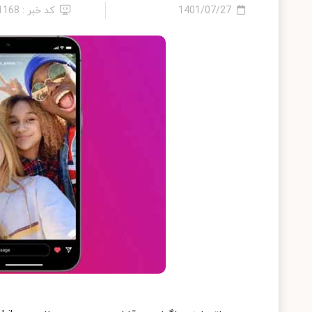
1401/07/27
کد خبر : 11168