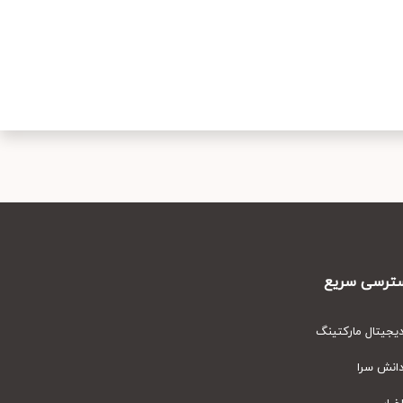
رسی سریع
یتال مارکتینگ
نش سرا