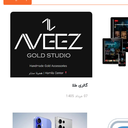
گالری طلا
07 مرداد 1405