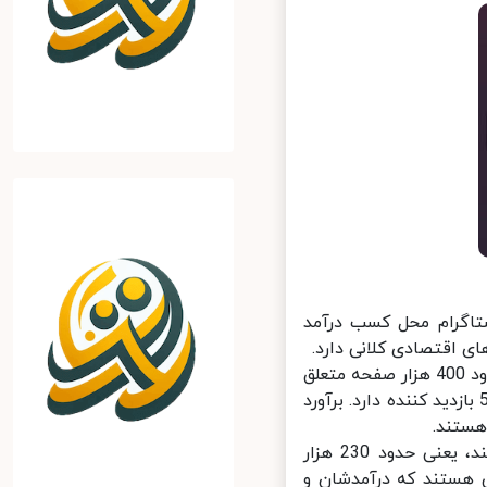
تاگرام محل کسب درآمد
 اقتصادی کلانی دارد.
همچین آقای ربیعی نوشته است که بر اساس بررسی های صورت گرفته حدود 400 هزار صفحه متعلق
یرانیان درشبکه اجتماعی اینستاگرام موجود است که هر کدام بالای 5000 بازدید کننده دارد. برآورد
وی در ادامه نوشت اگر هر صفحه دست کم درآمد دو خانواده را تامین کند، یعنی حدود 230 هزار
ست که بالغ بر 950 هزار نفر ایرانی هستند که درآمدشان و