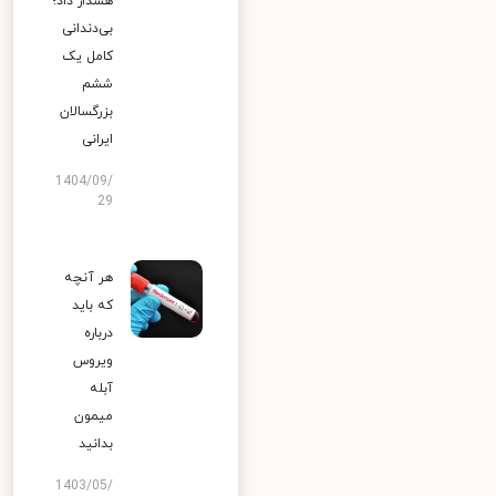
هشدار داد؛
بی‌دندانی
کامل یک
ششم
بزرگسالان
ایرانی
1404/09/
29
هر آنچه
که باید
درباره
ویروس
آبله
میمون
بدانید
1403/05/