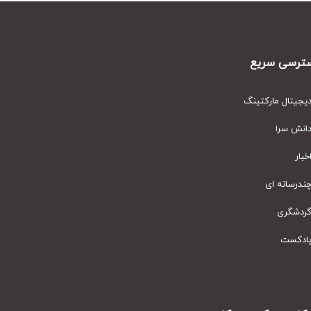
رسی سریع
یتال مارکتینگ
نش سرا
ار
رسانه ای
دشگری
دکست