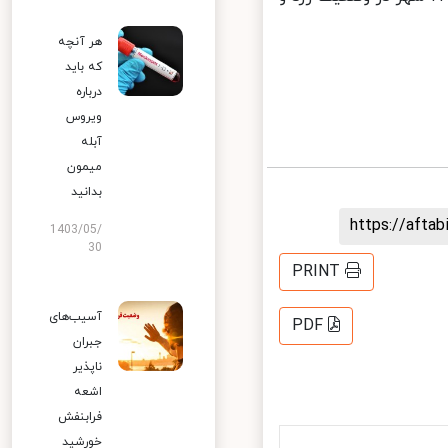
هر آنچه
که باید
درباره
ویروس
آبله
میمون
بدانید
https://aft
1403/05/
30
PRINT
آسیب‌های
PDF
جبران
ناپذیر
اشعه
فرابنفش
خورشید