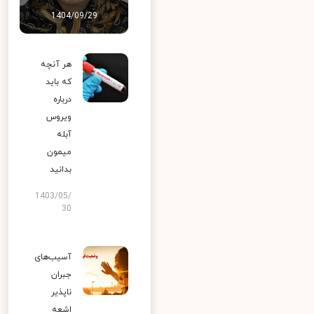
1404/09/29
هر آنچه
که باید
درباره
ویروس
آبله
میمون
بدانید
1403/05/
30
آسیب‌های
جبران
ناپذیر
اشعه