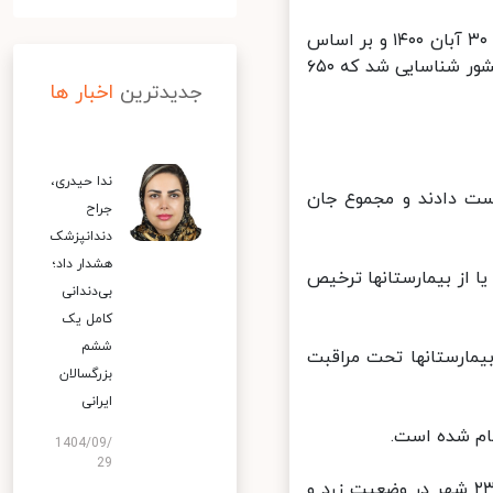
مرکز روابط عمومی و اطلاع رسانی وزارت بهداشت اعلام کرد: از دیروز تا امروز ۳۰ آبان ۱۴۰۰ و بر اساس
معیارهای قطعی تشخیصی، ۴ هزار و ۳۴۰ بیمار جدید مبتلا به کووید ۱۹ در کشور شناسایی شد که ۶۵۰
جدیدترین
اخبار ها
ندا حیدری،
ر کووید ۱۹ جان خود را از دست دادند و مجموع جان
جراح
دندانپزشک
هشدار داد؛
ان، بهبود یافته و یا از بیمارستانها ترخیص
بی‌دندانی
کامل یک
ششم
ش مراقبت‌های ویژه بیمارستانها تحت مراقبت
بزرگسالان
ایرانی
1404/09/
29
در حال حاضر ۸ شهر کشور در وضعیت قرمز، ۵۸ شهر در وضعیت نارنجی، ۲۳۶ شهر در وضعیت زرد و