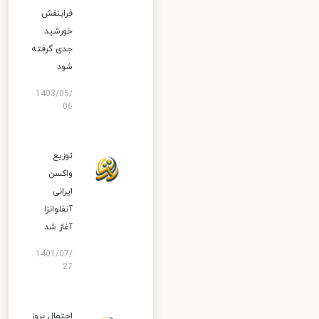
فرابنفش
خورشید
جدی گرفته
شود
1403/05/
06
توزیع
واکسن
ایرانی
آنفلوانزا
آغاز شد
1401/07/
27
احتمال بروز