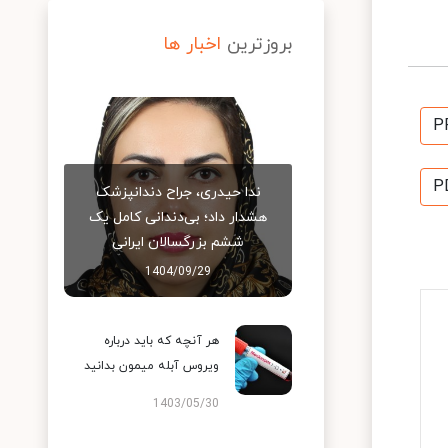
بروزترین
اخبار ها
P
P
ندا حیدری، جراح دندانپزشک
هشدار داد؛ بی‌دندانی کامل یک
ششم بزرگسالان ایرانی
1404/09/29
هر آنچه که باید درباره
ویروس آبله میمون بدانید
1403/05/30