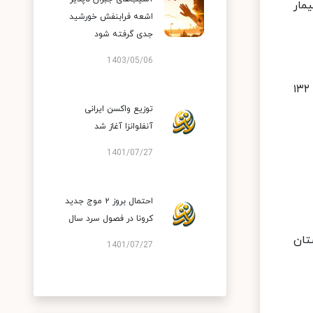
ز تا امروز ۱۸ بهمن ماه ۱۴۰۰ و بر اساس معیارهای قطعی تشخیصی، ۳۹ هزار و ۸۱۹ بیمار
اشعه فرابنفش خورشید
جدی گرفته شود
1403/05/06
متاسفانه در طول ۲۴ ساعت گذشته، ۱۰۴ بیمار کووید۱۹ جان خود را از دست دادند و مجموع جان باختگان این بیماری به ۱۳۲
توزیع واکسن ایرانی
آنفلوانزا آغاز شد
1401/07/27
احتمال بروز ۲ موج جدید
کرونا در فصول سرد سال
جی، ۱۶۷ شهرستان در وضعیت زرد و ۸ شهرستان
1401/07/27