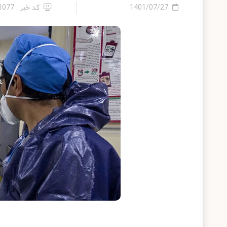
1401/07/27
کد خبر : 11077