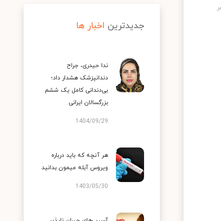
جدیدترین
اخبار ها
ندا حیدری، جراح
دندانپزشک هشدار داد؛
بی‌دندانی کامل یک ششم
بزرگسالان ایرانی
1404/09/29
هر آنچه که باید درباره
ویروس آبله میمون بدانید
1403/05/30
آسیب‌های جبران ناپذیر