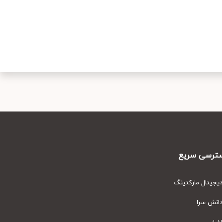
رسی سریع
یتال مارکتینگ
نش سرا