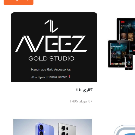
گالری طلا
07 مرداد 1405