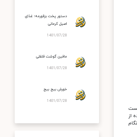
دستور پخت بزقورمه؛ غذای
اصیل کرمانی
1401/07/28
مافین گوشت قلقلی
1401/07/28
خورش بیج بیج
1401/07/28
یست
 از
گام