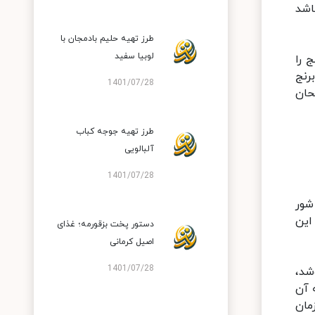
اشد
طرز تهیه حلیم بادمجان با
لوبیا سفید
 را
رنج
1401/07/28
حان
طرز تهیه جوجه کباب
آلبالویی
1401/07/28
شور
این
دستور پخت بزقورمه؛ غذای
اصیل کرمانی
1401/07/28
شد،
 آن
مان