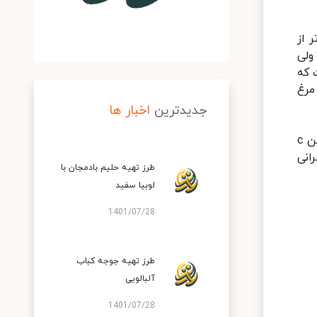
 از
ولی
 که
مرغ
جدیدترین
اخبار ها
پیشنهاد ما به شما این است که حتما این روش پخت مرغ را در منزل امتحان کنید. این غذا همچنین به خاطر ویتامین c
انی
طرز تهیه حلیم بادمجان با
لوبیا سفید
1401/07/28
طرز تهیه جوجه کباب
آلبالویی
1401/07/28