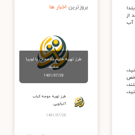
بروزترین
اخبار ها
تدا
 از
 آب
طرز تهیه حلیم بادمجان با لوبیا
سفید
ید،
1401/07/28
شخص
ند،
ید،
طرز تهیه جوجه کباب
آلبالویی
1401/07/28