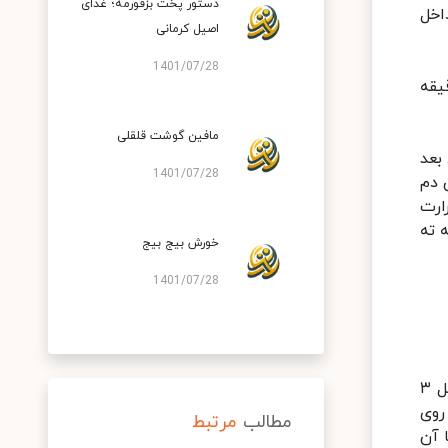
دستور پخت بزقورمه؛ غذای
اخل
اصیل کرمانی
1401/07/28
ریزید و تکه‌های مرغ مزه‌دار شده را داخل روغن داغ بگذارید. حدود ۵ دقیقه
مافین گوشت قلقلی
 بعد
1401/07/28
ن دم
رغ با حرارت
 ته
خورش بیج بیج
1401/07/28
بعد از اینکه برنج را شستید، به آن آب گرم و نمک اضافه کنید و بگذارید برنج چند ساعت خیس بخورد. برنج باید حداقل ۳
روی
مطالب
مرتبط
 آن