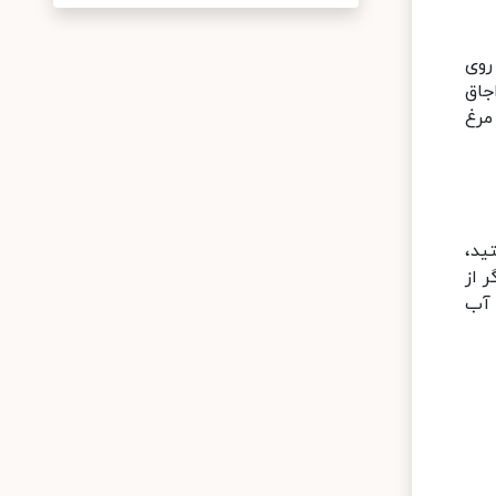
روی
جاق
مرغ
ید،
 از
 آب