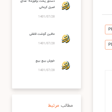
دستور پخت بزقورمه؛ غذای
اصیل کرمانی
1401/07/28
P
مافین گوشت قلقلی
1401/07/28
P
خورش بیج بیج
1401/07/28
مطالب
مرتبط