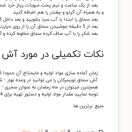
بعد از یک ساعت و نیم پخت حبوبات پیاز خرد شده ر
و به همراه آن گردو و چغندر را هم اضافه کنید.
بعد سماق را ابتدا با آب سرد بشویید و بعد داخل 3 تا 5 لیوان آب گرم بریزید و روی حرارت قرار دهید تا بجوشد.
بعد از 5 دقیقه جوشیدن سماق آن را از روی حرارت بردارید و آب آن را صاف کنید.
بعد شکر را با آب صاف کرده سماق مخلوط کرده و 10 تا 15 دقیقه قبل از کشیدن آش روی آن بریزید.
نکات تکمیلی در مورد آش 
زمان آماده سازی مواد اولیه و مایحتاج آن حدودا 15دقیقه و زمان پخت و انتظار آن در حدود 1 ساعت میباشد.
آش سماق تویسرکان را می توانید در وعده نهار - شا
همچنین میتوان در ماه رمضان به عنوان سحری - افط
توجه نمایید مقدار مواد اولیه و دستور تهیه برای 4 نفر مناسب میباشد.
منبع: برترین ها