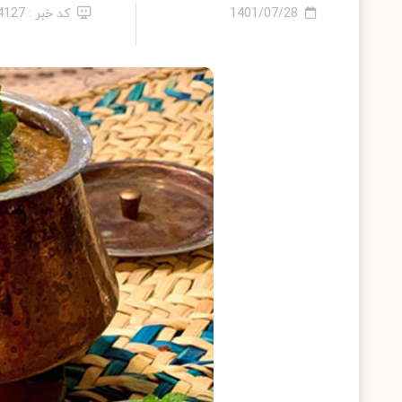
1401/07/28
کد خبر : 14127