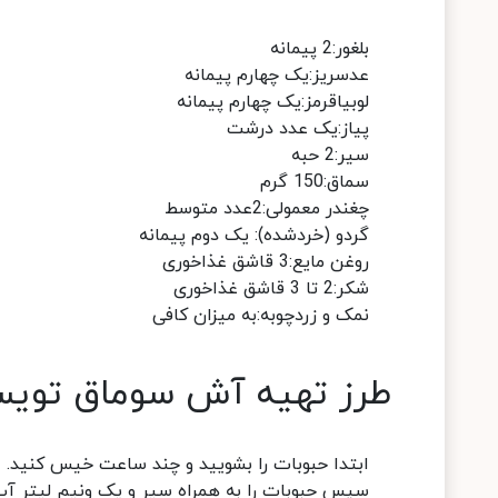
بلغور:2 پیمانه
عدسریز:یک چهارم پیمانه
لوبیاقرمز:یک چهارم پیمانه
پیاز:یک عدد درشت
سیر:2 حبه
سماق:150 گرم
چغندر معمولی:2عدد متوسط
گردو (خردشده): یک دوم پیمانه
روغن مایع:3 قاشق غذاخوری
شکر:2 تا 3 قاشق غذاخوری
نمک و زردچوبه:به میزان کافی
طرز تهیه آش سوماق تویس
ابتدا حبوبات را بشویید و چند ساعت خیس کنید.
سپس حبوبات را به همراه سیر و یک ونیم لیتر آب 