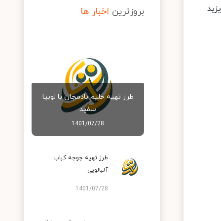
زید
بروزترین
اخبار ها
طرز تهیه حلیم بادمجان با لوبیا
سفید
1401/07/28
طرز تهیه جوجه کباب
آلبالویی
1401/07/28