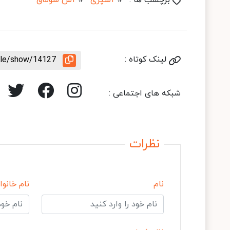
برچسب ها :
#
آشپزی
#
آش سوماق
لینک کوتاه :
icle/show/14127
شبکه های اجتماعی :
نظرات
نام
نام خانوا