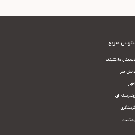
رسی سریع
یتال مارکتینگ
نش سرا
ار
رسانه ای
دشگری
دکست