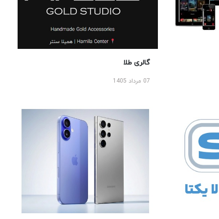
گالری طلا
07 مرداد 1405