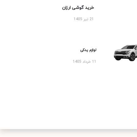
خرید گوشی ارزان
21 تیر 1405
لوازم یدکی
11 خرداد 1405