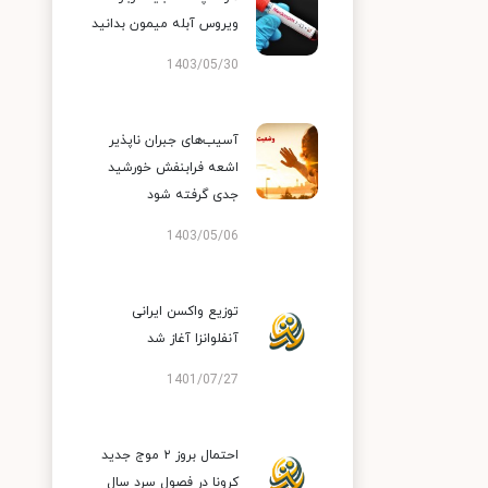
ویروس آبله میمون بدانید
1403/05/30
آسیب‌های جبران ناپذیر
اشعه فرابنفش خورشید
جدی گرفته شود
1403/05/06
توزیع واکسن ایرانی
آنفلوانزا آغاز شد
1401/07/27
احتمال بروز ۲ موج جدید
کرونا در فصول سرد سال