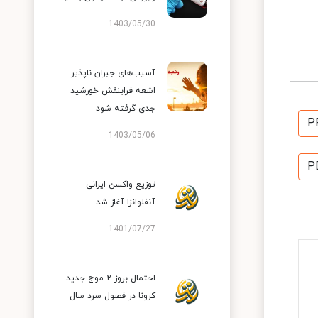
1403/05/30
آسیب‌های جبران ناپذیر
اشعه فرابنفش خورشید
جدی گرفته شود
P
1403/05/06
P
توزیع واکسن ایرانی
آنفلوانزا آغاز شد
1401/07/27
احتمال بروز ۲ موج جدید
کرونا در فصول سرد سال