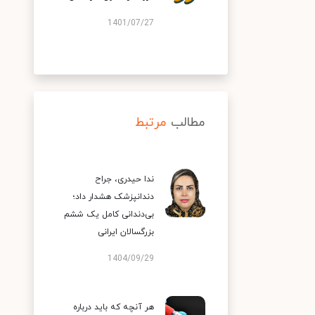
1401/07/27
مطالب
مرتبط
ندا حیدری، جراح
دندانپزشک هشدار داد؛
بی‌دندانی کامل یک ششم
بزرگسالان ایرانی
1404/09/29
هر آنچه که باید درباره