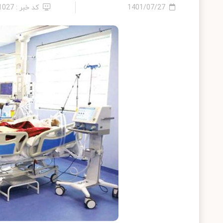
1401/07/27
کد خبر : 11027