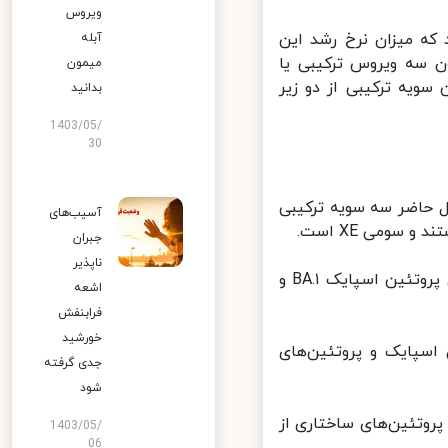
ویروس
که میزان نرخ رشد این
آبله
 میزان ۱۰ درصد است. تاکنون سه ویروس ترکیبی یا
میمون
ویه ترکیبی از دو زیر
بدانید
1403/05/
30
UKHS) نشان داد که در حال حاضر سه سویه ترکیبی
آسیب‌های
جبران
ناپذیر
سویه ترکیبی XD نام جدید دودمان فرانسوی دلتا و زیرسویه BA.۱ که حاوی پروتئین اسپایک BA.۱ و
اشعه
فرابنفش
خورشید
انگلستان که حاوی اسپایک و پروتئین‌های
جدی گرفته
شود
 و حاوی اسپایک و پروتئین‌های ساختاری از
1403/05/
06