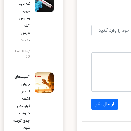
که باید
درباره
ویروس
آبله
میمون
بدانید
1403/05/
30
آسیب‌های
جبران
ناپذیر
اشعه
ارسال نظر
فرابنفش
خورشید
جدی گرفته
شود