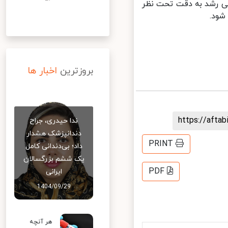
ی رشد به دقت تحت نظر
ود.
بروزترین
اخبار ها
https://aft
ندا حیدری، جراح
دندانپزشک هشدار
PRINT
داد؛ بی‌دندانی کامل
یک ششم بزرگسالان
PDF
ایرانی
1404/09/29
هر آنچه