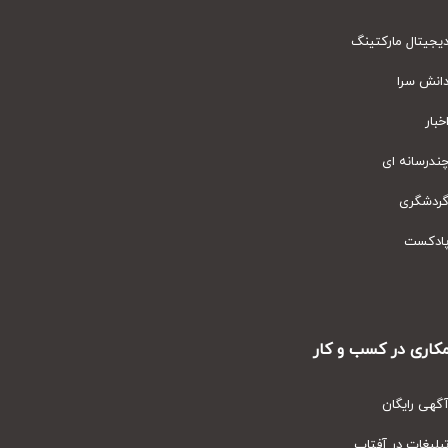
یتال مارکتینگ
نش سرا
ار
رسانه ای
دشگری
دکست
ری در کسب و کار
ی رایگان
یغات در آفتاب