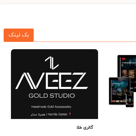
بک لینک
گالری طلا