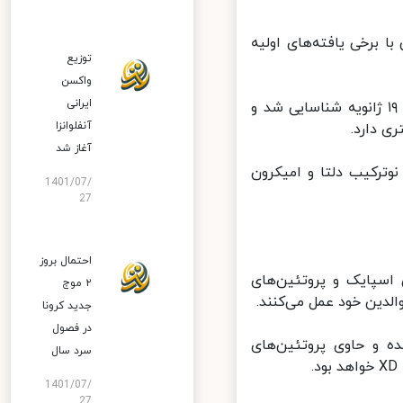
برخی یافته‌های اولیه
توزیع
واکسن
ایرانی
در این گزارش آمده است: سویه نوترکیب XE برای اولین بار در بریتانیا در ۱۹ ژانویه شناسایی شد و
آنفلوانزا
آغاز شد
رکیب دلتا و امیکرون
1401/07/
27
احتمال بروز
سپایک و پروتئین‌های
۲ موج
جدید کرونا
در فصول
ه و حاوی پروتئین‌های
سرد سال
1401/07/
27