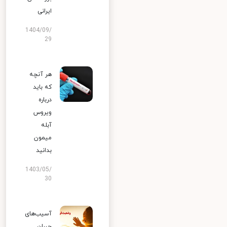
ایرانی
1404/09/
29
هر آنچه
که باید
درباره
ویروس
آبله
میمون
بدانید
1403/05/
30
آسیب‌های
جبران