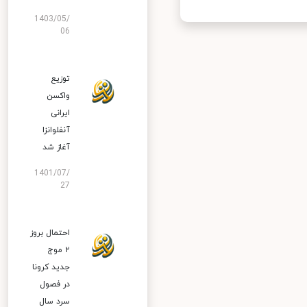
1403/05/
06
توزیع
واکسن
ایرانی
آنفلوانزا
آغاز شد
1401/07/
27
احتمال بروز
۲ موج
جدید کرونا
در فصول
سرد سال