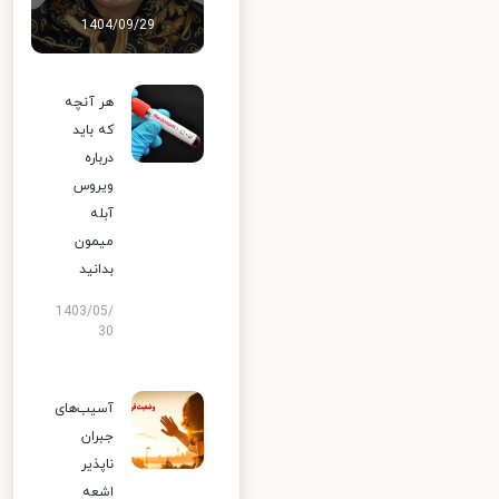
1404/09/29
هر آنچه
که باید
درباره
ویروس
آبله
میمون
بدانید
1403/05/
30
آسیب‌های
جبران
ناپذیر
اشعه