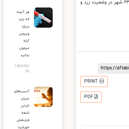
در حال حاضر ۸ شهر کشور در وضعیت قرمز، ۵۸ شهر در وضعیت نارنجی، ۲۳۶ شهر در وضعیت زرد و
هر آنچه
که باید
درباره
ویروس
آبله
میمون
بدانید
1403/05/
https://aft
30
PRINT
آسیب‌های
PDF
جبران
ناپذیر
اشعه
فرابنفش
خورشید