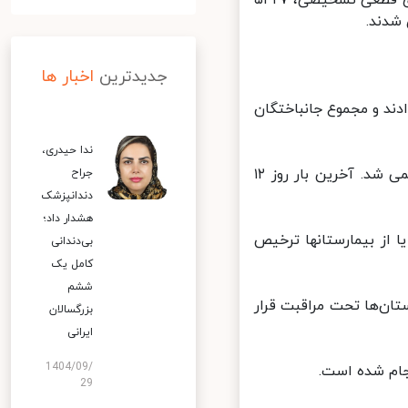
بنابر اعلام وزارت بهداشت از دیروز تا امروز( ۱ آذر ۱۴۰۰ ) و بر اساس معیارهای قطعی تشخیصی، ۵۴۲۷
جدیدترین
اخبار ها
۱ جان خود را از دست دادند و مجموع جانباختگان
ندا حیدری،
امروز پس از گذشت ۲۳۴ روز آمار مرگ و میر روزانه بیماران کووید۱۹ دو رقمی شد. آخرین بار روز ۱۲
جراح
دندانپزشک
هشدار داد؛
، بهبود یافته و یا از بیمارستانها ترخیص
بی‌دندانی
کامل یک
ششم
ویژه بیمارستان‌ها تحت مراقبت قرار
بزرگسالان
ایرانی
1404/09/
29