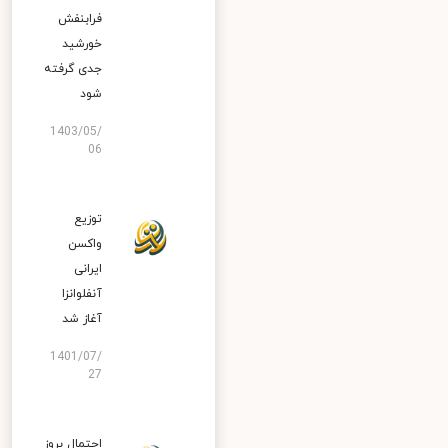
فرابنفش
خورشید
جدی گرفته
شود
1403/05/
06
توزیع
واکسن
ایرانی
آنفلوانزا
آغاز شد
1401/07/
27
احتمال بروز