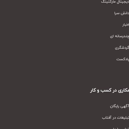
یتال مارکتینگ
نش سرا
ار
رسانه ای
دشگری
دکست
ری در کسب و کار
ی رایگان
یغات در آفتاب