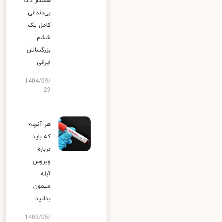
هشدار داد؛
بی‌دندانی
کامل یک
ششم
بزرگسالان
ایرانی
1404/09/
29
هر آنچه
که باید
درباره
ویروس
آبله
میمون
بدانید
1403/05/