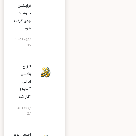
فرابنفش
خورشید
جدی گرفته
شود
1403/05/
06
توزیع
واکسن
ایرانی
آنفلوانزا
آغاز شد
1401/07/
27
احتمال بروز