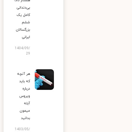
هشدار داد؛
بی‌دندانی
کامل یک
ششم
بزرگسالان
ایرانی
1404/09/
29
هر آنچه
که باید
درباره
ویروس
آبله
میمون
بدانید
1403/05/