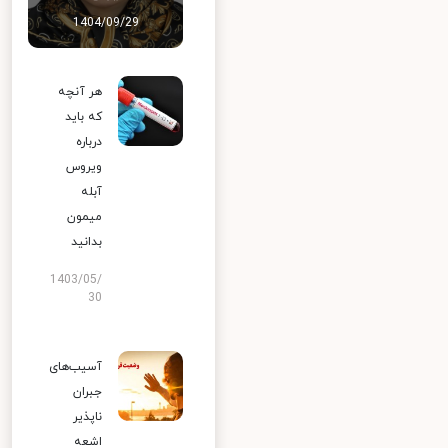
1404/09/29
هر آنچه
که باید
درباره
ویروس
آبله
میمون
بدانید
1403/05/
30
آسیب‌های
جبران
ناپذیر
اشعه