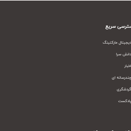
رسی سریع
یتال مارکتینگ
نش سرا
ار
رسانه ای
دشگری
دکست