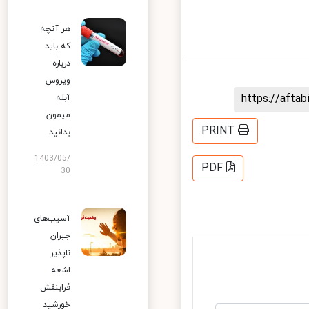
هر آنچه
که باید
درباره
ویروس
https://aft
آبله
میمون
PRINT
بدانید
1403/05/
PDF
30
آسیب‌های
جبران
ناپذیر
اشعه
فرابنفش
خورشید