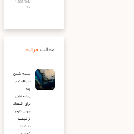
1405/04/
17
مطالب
مرتبط
بسته شدن
باب‌المندب
چه
پیامدهایی
برای اقتصاد
جهان دارد؟؛
از قیمت
نفت تا
تجارت