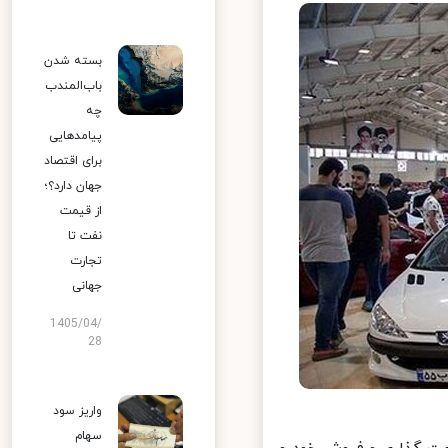
بسته شدن
باب‌المندب
چه
پیامدهایی
برای اقتصاد
جهان دارد؟؛
از قیمت
نفت تا
تجارت
جهانی
1405/04/
28
واریز سود
سهام