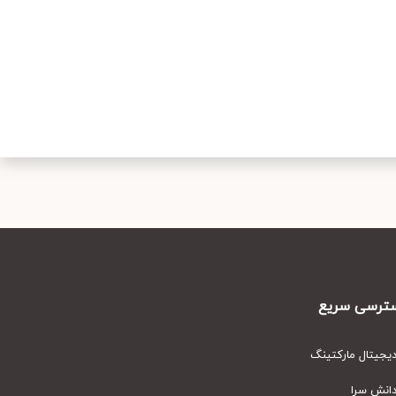
رسی سریع
یتال مارکتینگ
نش سرا