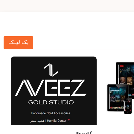
بک لینک
گالری طلا