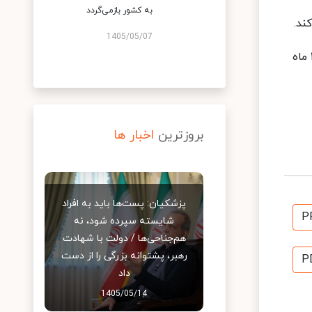
به کشور بازمی‌گردد
ند.
1405/05/07
در پایان بیانیه کرملین آمده است: روسای جمهوری ایران و روسیه، باتوجه به نتایج اجلاس سران دو کشور در مسکو روز ۱۹ ماه
بروزترین
اخبار ها
پزشکیان: پست‌ها باید به افراد
P
شایسته سپرده شود، نه
هم‌جناحی‌ها / دولت با شهادت
رهبر، پشتوانه بزرگی را از دست
P
داد
1405/05/14