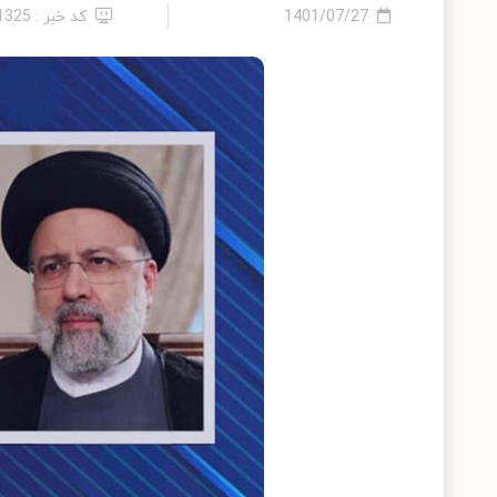
1401/07/27
کد خبر : 11325