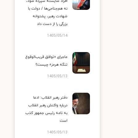
افراد شایسته سپرده شود،
نه هم‌جناحی‌ها / دولت با
شهادت رهبر، پشتوانه
بزرگی را از دست داد
1405/05/14
ماجرای «توافق قریب‌الوقوع
تنگه هرمز» چیست؟
1405/05/13
دفتر رهبر انقلاب: ادعا
درباره واکنش رهبر انقلاب
به نامه رئیس جمهور کذب
است
1405/05/13