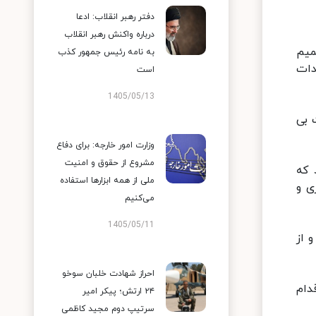
دفتر رهبر انقلاب: ادعا
درباره واکنش رهبر انقلاب
میم
به نامه رئیس جمهور کذب
دات
است
1405/05/13
 بی
وزارت امور خارجه: برای دفاع
مشروع از حقوق و امنیت
رد که
ملی از همه ابزارها استفاده
ی و
می‌کنیم
1405/05/11
 از
احراز شهادت خلبان سوخو
دام
۲۴ ارتش؛ پیکر امیر
سرتیپ دوم مجید کاظمی