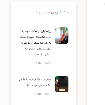
جدیدترین
اخبار ها
پزشکیان: پست‌ها باید به
افراد شایسته سپرده شود،
نه هم‌جناحی‌ها / دولت با
شهادت رهبر، پشتوانه
بزرگی را از دست داد
1405/05/14
ماجرای «توافق قریب‌الوقوع
تنگه هرمز» چیست؟
1405/05/13