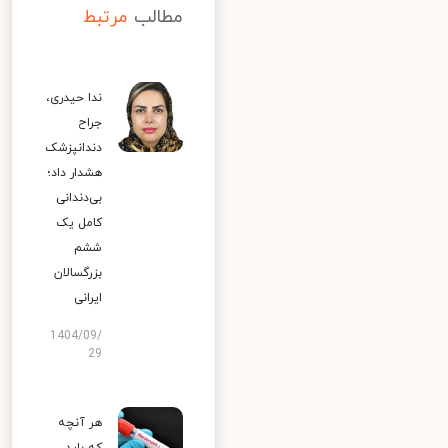
مطالب
مرتبط
ندا حیدری،
جراح
دندانپزشک
هشدار داد؛
بی‌دندانی
کامل یک
ششم
بزرگسالان
ایرانی
1404/09/
29
هر آنچه