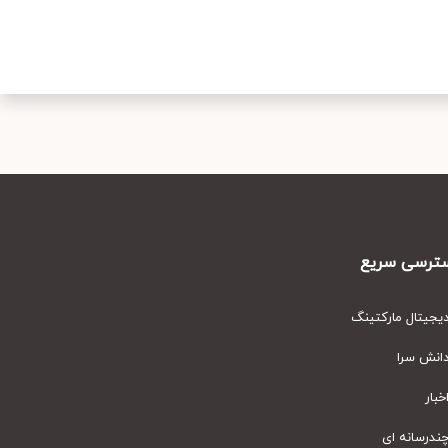
رسی سریع
یتال مارکتینگ
نش سرا
ار
رسانه ای