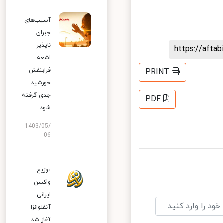
آسیب‌های
جبران
ناپذیر
https://aft
اشعه
فرابنفش
PRINT
خورشید
جدی گرفته
PDF
شود
1403/05/
06
توزیع
واکسن
ایرانی
آنفلوانزا
آغاز شد