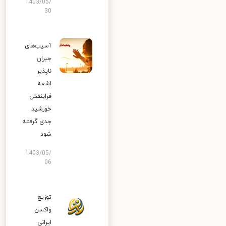
1403/05/
30
آسیب‌های
جبران
ناپذیر
اشعه
فرابنفش
خورشید
جدی گرفته
شود
1403/05/
06
توزیع
واکسن
ایرانی