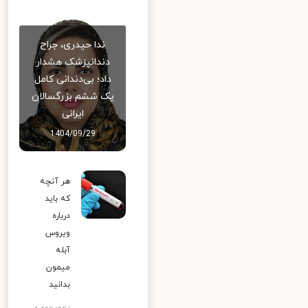
ندا حیدری، جراح
دندانپزشک هشدار
داد؛ بی‌دندانی کامل
یک ششم بزرگسالان
ایرانی
1404/09/29
هر آنچه
که باید
درباره
ویروس
آبله
میمون
بدانید