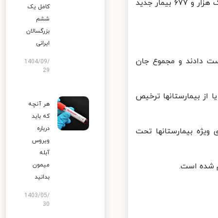
از دیروز تا امروز ۱۳ دی ماه ۱۴۰۰ و بر اساس معیارهای قطعی تشخیصی، یک هزار و ۶۷۷ بیمار جدید
کامل یک
ششم
بزرگسالان
ایرانی
 کووید۱۹ جان خود را از دست دادند و مجموع جان
1404/09/
29
، بهبود یافته و یا از بیمارستانها ترخیص
هر آنچه
که باید
درباره
بخش های مراقبت های ویژه بیمارستانها تحت
ویروس
آبله
میمون
بدانید
1403/05/
30