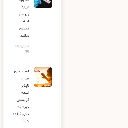
که باید
درباره
ویروس
آبله
میمون
بدانید
1403/05/
30
آسیب‌های
جبران
ناپذیر
اشعه
فرابنفش
خورشید
جدی گرفته
شود