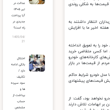
عدالت در
 قیمت‌ها به شکلی روندی
تیر ۱۴۰۵؛
آیا پرداخت
ران انتظار داشتند به
جدیدی در
فته اخیر ما با افزایش
راه است؟
1405/04/
21
د را به تعویق انداخته
ما کسی متقاضی خرید
ای کارخانه‌های خودرو
اختلال
 از قیمت‌ها در بازار
بانکی ادامه
دارد /
فت: حالا اما با اعلام شورای رقابت مبنی بر تغییر مکانیزم قیمت‌گذاری ۱۸ مدل خودرو شرایط حاکم
تکلیف
ایش قیمت‌های پیشنهادی
سود سپرده
ها و
برداشت از
و نخواهد بود، گفت: از
حساب
 بر ابهامات تلاش دارند
مشخص