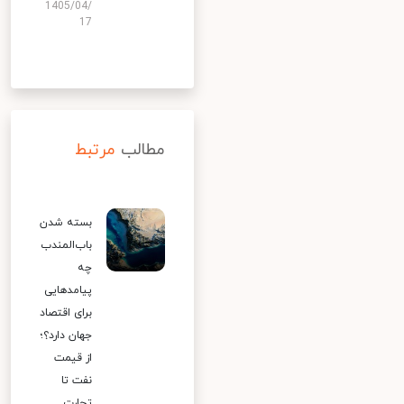
1405/04/
17
مطالب
مرتبط
بسته شدن
باب‌المندب
چه
پیامدهایی
برای اقتصاد
جهان دارد؟؛
از قیمت
نفت تا
تجارت