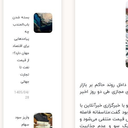
بسته شدن
باب‌المندب
چه
پیامدهایی
برای اقتصاد
جهان دارد؟؛
از قیمت
نفت تا
تجارت
جهانی
ری ۱۸ مدل خودروی تولید داخل روند حاکم بر بازار
مجازی طی دو روز اخیر
1405/04/
28
خبرگزاری خبرآنلاین با
ود گفت:متاسفانه فاصله
واریز سود
ش قیمت منتفی می‌شود و
سهام
یک سو و عدم جذابیت