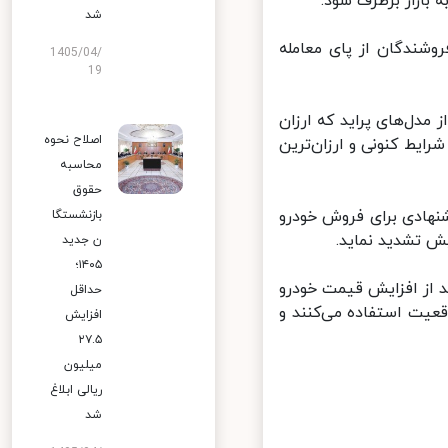
 بازار برطرف شود.
شد
شندگان از پای معامله
1405/04/
19
دل‌های پراید که ارزان
اصلاح نحوه
ود اما در شرایط کنونی و ارزان‌ترین
محاسبه
حقوق
به قیمت های پیشنهادی برای فروش خودرو
بازنشستگا
 تشدید نماید.
ن جدید
۱۴۰۵؛
د از افزایش قیمت خودرو
حداقل
عیت استفاده می‌کنند و
افزایش
۲۷.۵
میلیون
ریالی ابلاغ
شد