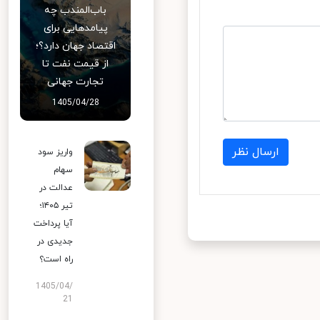
باب‌المندب چه
پیامدهایی برای
اقتصاد جهان دارد؟؛
از قیمت نفت تا
تجارت جهانی
1405/04/28
ارسال نظر
واریز سود
سهام
عدالت در
تیر ۱۴۰۵؛
آیا پرداخت
جدیدی در
راه است؟
1405/04/
21