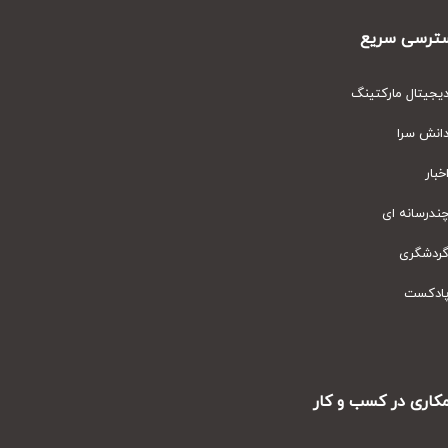
رسی سریع
یتال مارکتینگ
نش سرا
ار
رسانه ای
دشگری
دکست
ری در کسب و کار