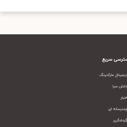
رسی سریع
یتال مارکتینگ
نش سرا
ار
رسانه ای
دشگری