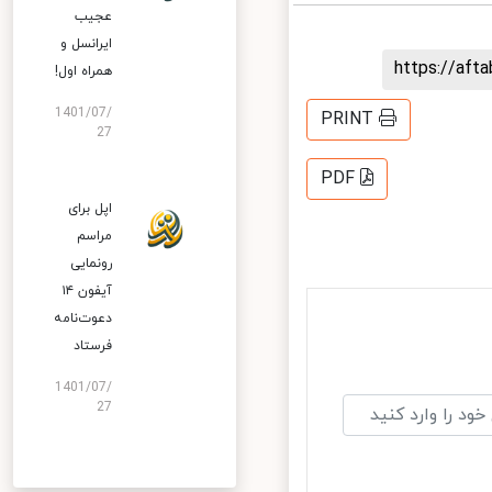
عجیب
ایرانسل و
https://af
همراه اول!
1401/07/
PRINT
27
PDF
اپل برای
مراسم
رونمایی
آیفون ۱۴
دعوت‌نامه
فرستاد
1401/07/
27