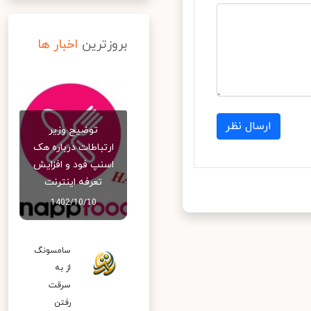
بروزترین
اخبار ها
ارسال نظر
توضیح وزیر
ارتباطات درباره هک
اسنپ‌ فود و افزایش
تعرفه اینترنت
1402/10/10
سامسونگ
از به
سرقت
رفتن