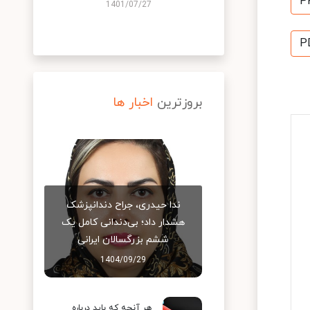
P
1401/07/27
P
بروزترین
اخبار ها
ندا حیدری، جراح دندانپزشک
هشدار داد؛ بی‌دندانی کامل یک
ششم بزرگسالان ایرانی
1404/09/29
هر آنچه که باید درباره