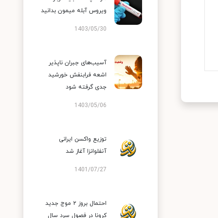
ویروس آبله میمون بدانید
1403/05/30
آسیب‌های جبران ناپذیر
اشعه فرابنفش خورشید
جدی گرفته شود
1403/05/06
توزیع واکسن ایرانی
آنفلوانزا آغاز شد
1401/07/27
احتمال بروز ۲ موج جدید
کرونا در فصول سرد سال