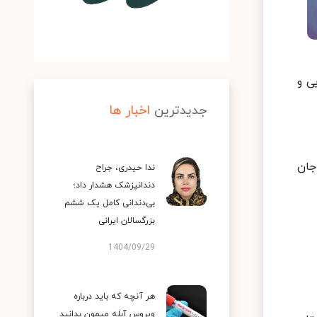
وید۱۹ در کشور شناسایی و
جدیدترین
اخبار ها
جموع جان
ندا حیدری، جراح
دندانپزشک هشدار داد؛
بی‌دندانی کامل یک ششم
بزرگسالان ایرانی
1404/09/29
هر آنچه که باید درباره
ویروس آبله میمون بدانید