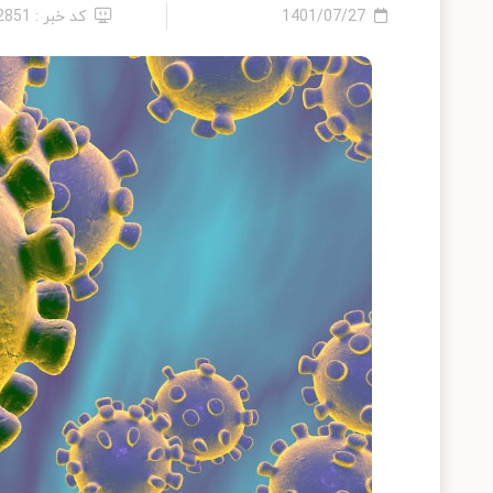
1401/07/27
کد خبر : 12851