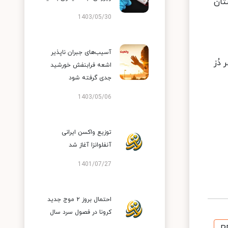
 ۱۰۵ شهرستان در وضعیت زرد و ۳۴۳ شهرستان
1403/05/30
آسیب‌های جبران ناپذیر
۶۴ میلیون و ۶۵۵ هزار و ۷۹۷ نفر دُز اول، ۵۸ میلیون و ۱۰ هزار و ۶۵۴ نفر دُز
اشعه فرابنفش خورشید
جدی گرفته شود
1403/05/06
توزیع واکسن ایرانی
آنفلوانزا آغاز شد
1401/07/27
احتمال بروز ۲ موج جدید
کرونا در فصول سرد سال