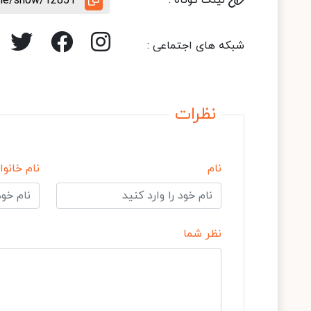
لینک کوتاه :
icle/show/12851
شبکه های اجتماعی :
نظرات
نام
نام خانوا
نظر شما