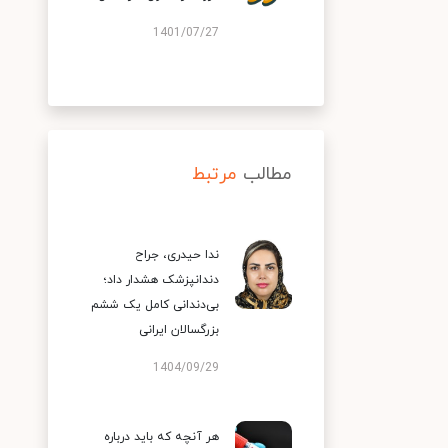
1401/07/27
مطالب
مرتبط
ندا حیدری، جراح
دندانپزشک هشدار داد؛
بی‌دندانی کامل یک ششم
بزرگسالان ایرانی
1404/09/29
هر آنچه که باید درباره