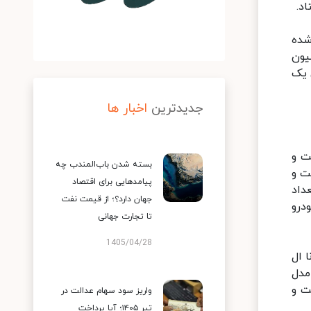
 تومان اعلام شده
یک هفته اخیر ۱ میلیون تومان افزایش یافته و به ۱۹۶ میلیون
 طی یک
جدیدترین
اخبار ها
ت و
بسته شدن باب‌المندب چه
ت و
پیامدهایی برای اقتصاد
داد
جهان دارد؟؛ از قیمت نفت
درو
تا تجارت جهانی
1405/04/28
رانا ال
مت دارد و مدل
اشته است و
واریز سود سهام عدالت در
تیر ۱۴۰۵؛ آیا پرداخت