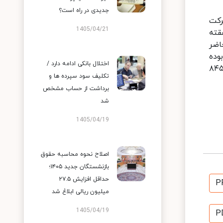
جدیدی در راه است؟
رکت
1405/04/21
ه ای که قیمت پژو ۲۰۰۸ طی یک هقته
نیز در حال حاضر
ن تومان ثابت بوده
اختلال بانکی ادامه دارد /
قیمت سوزوکی گراند ویتارا نیز طkی یک هفته اخیر ۵ میلیون تومان بالا رفته است و این خودرو در حال حاضر ۸۴۵
تکلیف سود سپرده ها و
برداشت از حساب مشخص
شد
1405/04/19
اصلاح نحوه محاسبه حقوق
بازنشستگان جدید ۱۴۰۵؛
حداقل افزایش ۲۷.۵
P
میلیون ریالی ابلاغ شد
1405/04/19
P