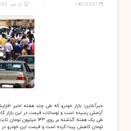
1401/07/27
کد خبر : 2183
خبرآنلاین: بازار خودرو که طی چند هفته اخیر افز