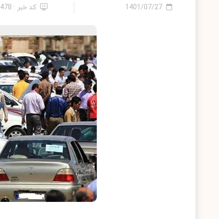
1401/07/27
کد خبر : 3478