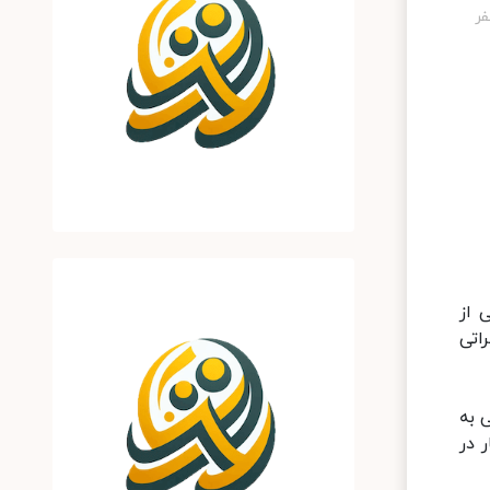
 از
اتی
 به
یار در