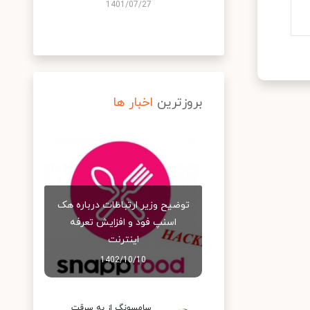
1401/07/27
بروزترین
اخبار ها
توضیح وزیر ارتباطات درباره هک
اسنپ‌ فود و افزایش تعرفه
اینترنت
1402/10/10
سامسونگ از به سرقت