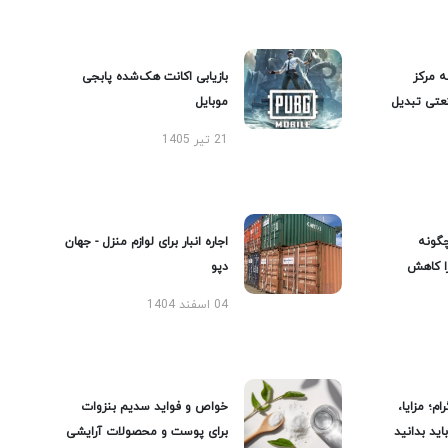
ه مرکز
بازیابی اکانت هک‌شده پابجی
عتی تبدیل
موبایل
21 تیر 1405
گونه
اجاره انبار برای لوازم منزل - جهان
را کاهش
دپو
04 اسفند 1404
ام؛ مزایا،
خواص و فواید سدیم بنزوات
ید بدانید
برای پوست و محصولات آرایشی