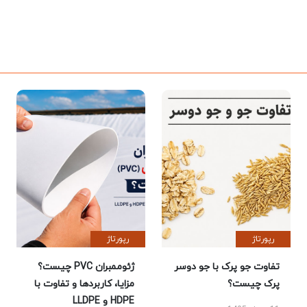
رپورتاژ
رپورتاژ
تفاوت جو پرک با جو دوسر
ژئوممبران PVC چیست؟
پرک چیست؟
مزایا، کاربردها و تفاوت با
HDPE و LLDPE